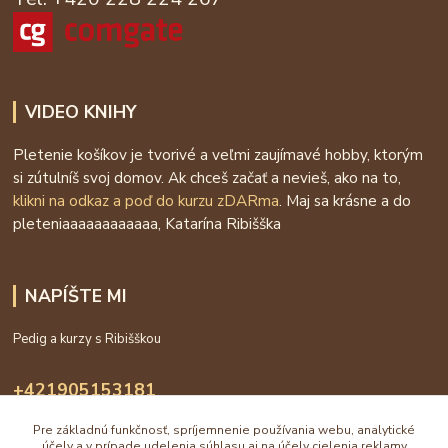
VIDEO KNIHY
Pletenie košíkov je tvorivé a veľmi zaujímavé hobby, ktorým
si zútulníš svoj domov. Ak chceš začať a nevieš, ako na to,
klikni na odkaz a poď do kurzu zDARma
. Maj sa krásne a do
pleteniaaaaaaaaaaaa, Katarína Ribišška
NAPÍŠTE MI
Pedig a kurzy s Ribišškou
+421905153181
09:00 - 16:00
Pre základnú funkčnosť, spríjemnenie používania webu, analytické
účely a v prípade udelenia súhlasu aj na účely cielenia reklamy
info@katarinaholub.sk