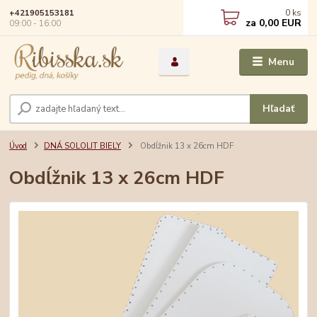
0
ks
+421905153181
za
0,00 EUR
09:00 - 16:00
Menu
Hľadať
Úvod
DNÁ SOLOLIT BIELY
Obdĺžnik 13 x 26cm HDF
Obdĺžnik 13 x 26cm HDF