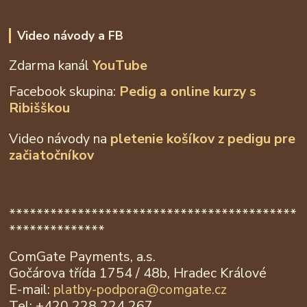
Video návody a FB
Zdarma kanál
YouTube
Facebook skupina:
Pedig a online kurzy s
Ribišškou
Video návody na
pletenie košíkov z
pedigu pre
začiatočníkov
******************************************
**************
ComGate Payments, a.s.
Gočárova třída 1754 / 48b, Hradec Králové
E-mail:
platby-podpora@
comgate.cz
Tel: +420 228 224 267