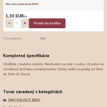
Nie sme platcovia DPH
1,30 EUR
/
ks
Pridať do košíka
Číslo produktu:
268
Kompletné špecifikácie
Obdĺžnik z bieleho sololitu. Nevhodné na styk s vodou. Vhodné na
servítkovú techniku a krakelovanie. Dierky veľké na pedig od 2mm
do 3mm 42 dierok
Tovar zaradený v kategóriách
DNÁ SOLOLIT BIELY