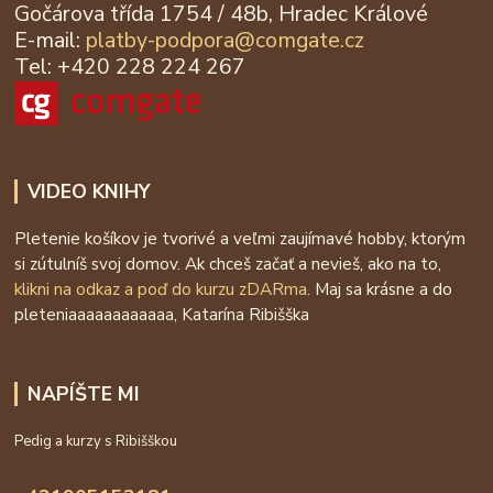
Gočárova třída 1754 / 48b, Hradec Králové
E-mail:
platby-podpora@
comgate.cz
Tel: +420 228 224 267
VIDEO KNIHY
Pletenie košíkov je tvorivé a veľmi zaujímavé hobby, ktorým
si zútulníš svoj domov. Ak chceš začať a nevieš, ako na to,
klikni na odkaz a poď do kurzu zDARma
. Maj sa krásne a do
pleteniaaaaaaaaaaaa, Katarína Ribišška
NAPÍŠTE MI
Pedig a kurzy s Ribišškou