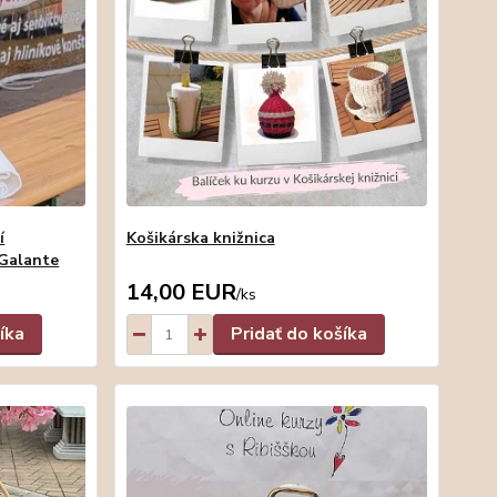
í
Košikárska knižnica
 Galante
14,00 EUR
/
ks
íka
Pridať do košíka