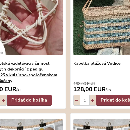
lská vzdelávacia činnosť
Kabelka plážová Vodice
ých dekorácií z pedigu
025 v kultúrno-spoločenskom
Bučany
198,00 EUR
00 EUR
128,00 EUR
/
ks
/
ks
Pridať do košíka
Pridať do koš