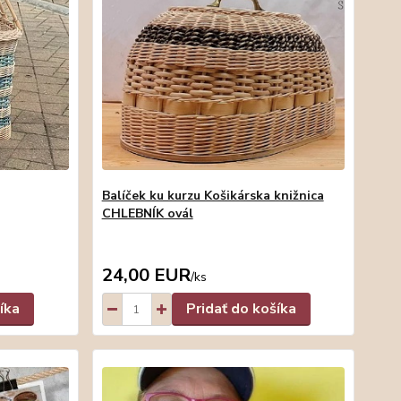
Balíček ku kurzu Košikárska knižnica
CHLEBNÍK ovál
24,00 EUR
/
ks
íka
Pridať do košíka