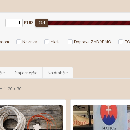
EUR
Od
adom
Novinka
Akcia
Doprava ZADARMO
TO
šie
Najlacnejšie
Najdrahšie
m 1-20 z 30