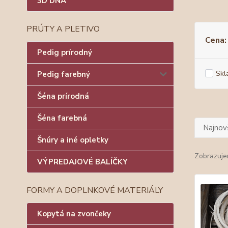
3D DNÁ
PRÚTY A PLETIVO
Cena:
Pedig prírodný
Skl
Pedig farebný
Šéna prírodná
Šéna farebná
Najnov
Šnúry a iné opletky
Zobrazuje
VÝPREDAJOVÉ BALÍČKY
FORMY A DOPLNKOVÉ MATERIÁLY
Kopytá na zvončeky