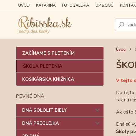
ÚVOD
KATARÍNA
FOTOGALÉRIA
OP a OOÚ
KONTAK
Úvod
ZAČÍNAME S PLETENÍM
ŠKO
ŠKOLA PLETENIA
KOŠIKÁRSKA KNIŽNICA
V tejto 
Do tejto 
PEVNÉ DNÁ
tak na ná
DNÁ SOLOLIT BIELY
Ak ešte č
DNÁ PREGLEJKA
Dná sú vy
Školy pl