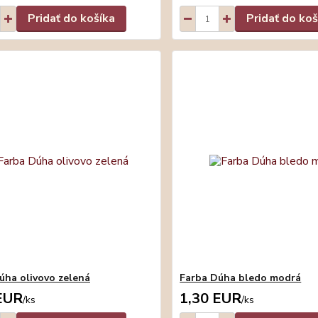
Pridať do košíka
Pridať do koš
úha olivovo zelená
Farba Dúha bledo modrá
EUR
1,30 EUR
/
ks
/
ks