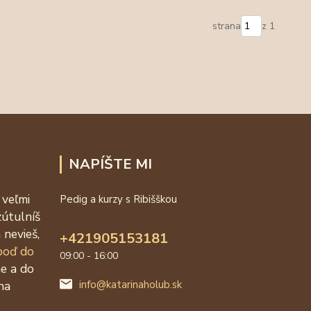
strana
z 1
NAPÍŠTE MI
 veľmi
Pedig a kurzy s Ribišškou
zútulníš
 nevieš,
+421905153181
 poď do
09:00 - 16:00
ne a do
na
info@katarinaholub.sk