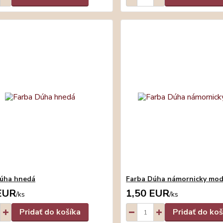
Dúha hnedá
Farba Dúha námornicky mod
EUR
1,50 EUR
/
ks
/
ks
Pridať do košíka
Pridať do koš