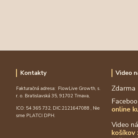
Kontakty
Video n
Zdarma 
Fakturačná adresa: FlowLive Growth, s.
r. o. Bratislavská 35, 91702 Trnava,
Faceboo
online k
ICO: 54 365 732, DIC:
2121647088
, Nie
sme PLATCI DPH.
Video n
košíkov