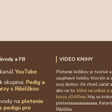
ávody a FB
VIDEO KNIHY
kanál
YouTube
Pletenie košíkov je tvorivé a
zaujímavé hobby, ktorým si 
k skupina:
Pedig a
svoj domov. Ak chceš začať a
urzy s Ribišškou
ako na to,
klikni na odkaz a
kurzu zDARma
. Maj sa krás
ávody na
pletenie
pleteniaaaaaaaaaaaa, Katarí
 z
pedigu pre
Ribišška