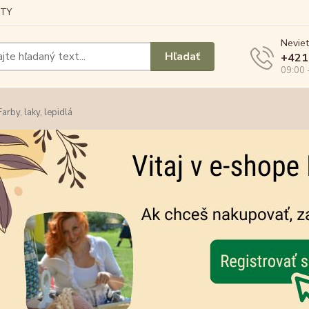
TY
Neviet
Hľadať
+421
09:00 
arby, laky, lepidlá