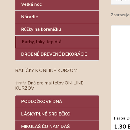
Veľká noc
Zobrazuje
Náradie
Rúčky na koreničku
Farby, laky, lepidlá
DROBNÉ DREVENÉ DEKORÁCIE
BALÍČKY K ONLINE KURZOM
✨✨✨ Dná pre majiteľov ON-LINE
KURZOV
PODLOŽKOVÉ DNÁ
LÁSKYPLNÉ SRDIEČKO
Farba D
1,30 
MIKULÁŠ ČO NÁM DÁŠ