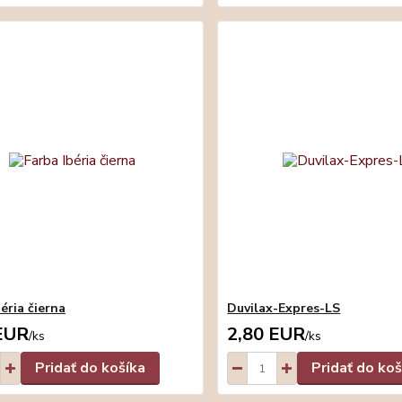
éria čierna
Duvilax-Expres-LS
EUR
2,80 EUR
/
ks
/
ks
Pridať do košíka
Pridať do koš