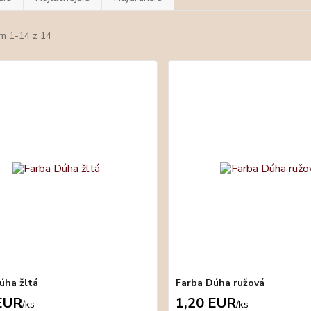
m 1-14 z 14
úha žltá
Farba Dúha ružová
EUR
1,20 EUR
/
ks
/
ks