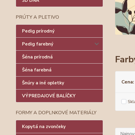
3D DNÁ
PRÚTY A PLETIVO
Pedig prírodný
Pedig farebný
Farby
Šéna prírodná
Šéna farebná
Cena:
Šnúry a iné opletky
VÝPREDAJOVÉ BALÍČKY
Skl
FORMY A DOPLNKOVÉ MATERIÁLY
Kopytá na zvončeky
Najnov