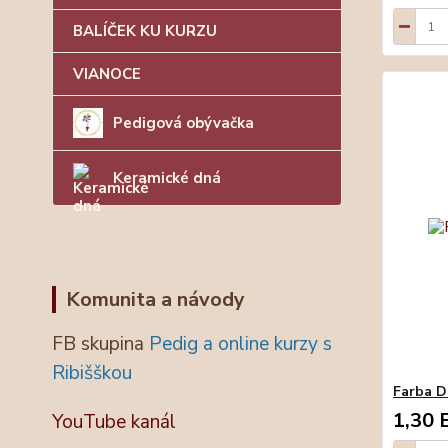
BALÍČEK KU KURZU
VIANOCE
Pedigová obývačka
Keramické dná
Komunita a návody
FB skupina
Pedig a online kurzy s
Ribišškou
Farba D
1,30 
YouTube kanál