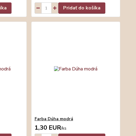
íka
Pridať do košíka
Farba Dúha modrá
1,30 EUR
/
ks