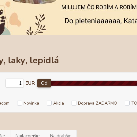
, laky, lepidlá
EUR
Od
adom
Novinka
Akcia
Doprava ZADARMO
TO
šie
Najlacnejšie
Najdrahšie