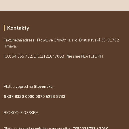
Kontakty
Fakturačná adresa: FlowLive Growth, s. r. o. Bratislavská 35, 91702
Trnava,
ICO: 54 365 732, DIC:
2121647088
, Nie sme PLATCI DPH.
Platbu vopred na
Slovensku
:
SK37 8330 0000 0070 5223 8733
BIC KOD: FIOZSKBA
Platby z
českej republiky a zahraničia: 7052238733 / 2010