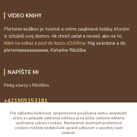
VIDEO KNIHY
Pletenie košíkov je tvorivé a veľmi zaujímavé hobby, ktorým
si zútulníš svoj domov. Ak chceš začať a nevieš, ako na to,
klikni na odkaz a poď do kurzu zDARma
. Maj sa krásne a do
pleteniaaaaaaaaaaaa, Katarína Ribišška
NAPÍŠTE MI
Pedig a kurzy s Ribišškou
+421905153181
09:00 - 16:00
Pre základnú funkčnosť, spríjemnenie používania webu, analytické
info@katarinaholub.sk
účely a v prípade udelenia súhlasu aj na účely cielenia reklamy
využívame súbory cookies. Nastavenie vlastných preferencií
cookies môžete kedykoľvek upraviť odkazom v spodnej časti
stránok.