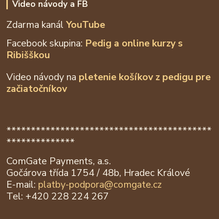
Video návody a FB
Zdarma kanál
YouTube
Facebook skupina:
Pedig a online kurzy s
Ribišškou
Video návody na
pletenie košíkov z
pedigu pre
začiatočníkov
******************************************
**************
ComGate Payments, a.s.
Gočárova třída 1754 / 48b, Hradec Králové
E-mail:
platby-podpora@
comgate.cz
Tel: +420 228 224 267