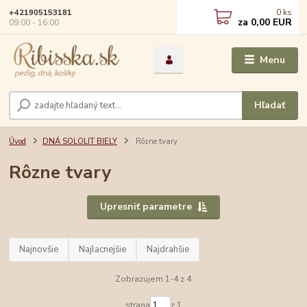
0
ks
+421905153181
za
0,00 EUR
09:00 - 16:00
Menu
Hľadať
Úvod
DNÁ SOLOLIT BIELY
Rôzne tvary
Rôzne tvary
Upresniť parametre
Najnovšie
Najlacnejšie
Najdrahšie
Zobrazujem 1-4 z 4
strana
z 1