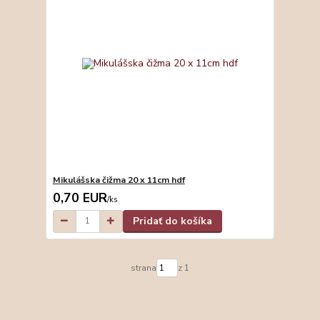
Mikulášska čižma 20 x 11cm hdf
0,70 EUR
/
ks
Pridať do košíka
strana
z 1