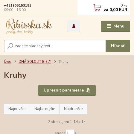
0
ks
+421905153181
za
0,00 EUR
09:00 - 16:00
Menu
Hľadať
Úvod
DNÁ SOLOLIT BIELY
Kruhy
Kruhy
Upresniť parametre
Najnovšie
Najlacnejšie
Najdrahšie
Zobrazujem 1-14 z 14
strana
z 1