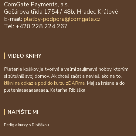
ComGate Payments, a.s.
Gočárova třída 1754 / 48b, Hradec Králové
E-mail:
platby-podpora@
comgate.cz
Tel: +420 228 224 267
VIDEO KNIHY
Pletenie košíkov je tvorivé a veľmi zaujímavé hobby, ktorým
si zútulníš svoj domov. Ak chceš začať a nevieš, ako na to,
klikni na odkaz a poď do kurzu zDARma
. Maj sa krásne a do
pleteniaaaaaaaaaaaa, Katarína Ribišška
NAPÍŠTE MI
Pedig a kurzy s Ribišškou