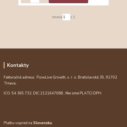
strana
z 1
Kontakty
Fakturačná adresa: FlowLive Growth, s. r. o. Bratislavská 35, 91702
Trnava,
ICO: 54 365 732, DIC:
2121647088
, Nie sme PLATCI DPH.
Platbu vopred na
Slovensku
: