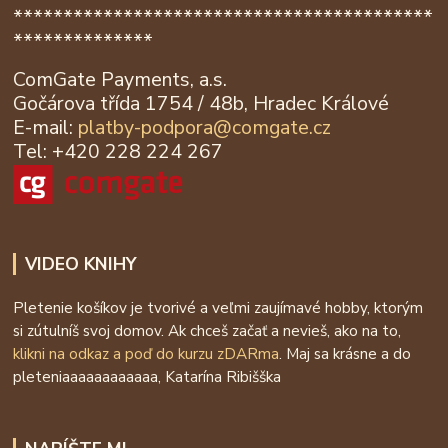
******************************************
**************
ComGate Payments, a.s.
Gočárova třída 1754 / 48b, Hradec Králové
E-mail:
platby-podpora@
comgate.cz
Tel: +420 228 224 267
VIDEO KNIHY
Pletenie košíkov je tvorivé a veľmi zaujímavé hobby, ktorým
si zútulníš svoj domov. Ak chceš začať a nevieš, ako na to,
klikni na odkaz a poď do kurzu zDARma
. Maj sa krásne a do
pleteniaaaaaaaaaaaa, Katarína Ribišška