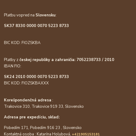
Platbu vopred na
Slovensku
:
SK37 8330 0000 0070 5223 8733
BIC KOD: FIOZSKBA
Platby z
českej republiky a zahraničia: 7052238733 / 2010
IBAN FIO:
SK24 2010 0000 0070 5223 8733
BIC KOD: FIOZSKBAXXX
Korešpondenčná adresa
:
Trakovice 310, Trakovice 919 33, Slovensko
Adresa pre expedíciu, sklad:
Pobedím 171, Pobedím 916 23 , Slovensko
Kontaktná osoba : Katarína Holubová,
+421905153181