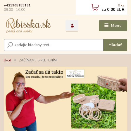
0
ks
+421905153181
za
0,00 EUR
09:00 - 16:00
Menu
Hľadať
Úvod
ZAČÍNAME S PLETENÍM