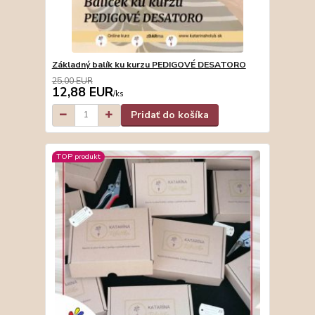
Základný balík ku kurzu PEDIGOVÉ DESATORO
25,00 EUR
12,88 EUR
/
ks
Pridať do košíka
TOP produkt