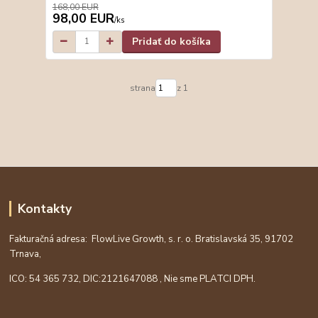
168,00 EUR
98,00 EUR
/
ks
Pridať do košíka
strana
z 1
Kontakty
Fakturačná adresa: FlowLive Growth, s. r. o. Bratislavská 35, 91702
Trnava,
ICO: 54 365 732, DIC:
2121647088
, Nie sme PLATCI DPH.