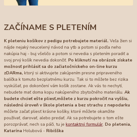
ZAČÍNAME S PLETENÍM
K pleteniu košíkov z pedigu potrebujete materiál.
Veľa žien si
nájde nejaký neucelený návod na ytb a potom si podľa neho
nakúpia haj - buj všeličo a potom si nevedia s pletením poradiť a
svoj prvý košík nevedia dokončiť.
Po kliknutí na obrázok získate
možnosť prihlásiť sa do začiatočníckeho on-line kurzu
zDARma,
ktorý si aktivujete zakúpením presne pripraveného
balíčka k tomuto bezplatnému kurzu. Tak si to môžete bez rizika
vyskúšať, po dokončení vám košík zostane. Ak vás to nechytí,
nebudete mať doma kopu nakúpeného zbytočného materiálu.
Ak
budete chcieť ešte pliesť,
môžete z kurzu pokročiť na vyššiu,
následnú úroveň v škole pletenia a bez strachu z nepodarku
môžete začať pliesť krásne košíky, ktoré môžete okamžite
používať, darovať, alebo predať. Ak sa potrebujete o tom ešte
porozprávať, nech sa páči, tu je
kontaktný formulár
.
Do pletenia,
Katarína
Holubová -
Ribišška