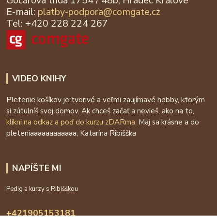
Gočárova třída 1754 / 48b, Hradec Králové
E-mail:
platby-podpora@
comgate.cz
Tel: +420 228 224 267
VIDEO KNIHY
Pletenie košíkov je tvorivé a veľmi zaujímavé hobby, ktorým
si zútulníš svoj domov. Ak chceš začať a nevieš, ako na to,
klikni na odkaz a poď do kurzu zDARma
. Maj sa krásne a do
pleteniaaaaaaaaaaaa, Katarína Ribišška
NAPÍŠTE MI
Pedig a kurzy s Ribišškou
+421905153181