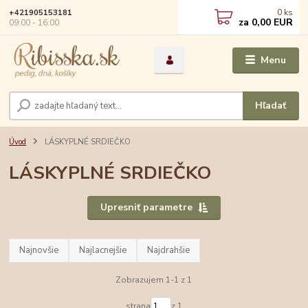
0
ks
+421905153181
za
0,00 EUR
09:00 - 16:00
Menu
Hľadať
Úvod
LÁSKYPLNÉ SRDIEČKO
LÁSKYPLNÉ SRDIEČKO
Upresniť parametre
Najnovšie
Najlacnejšie
Najdrahšie
Zobrazujem 1-1 z 1
strana
z 1