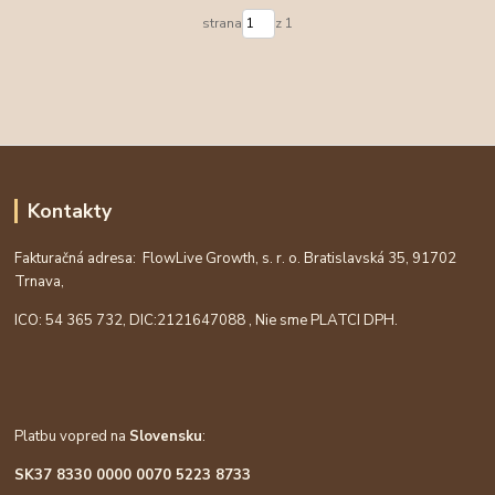
strana
z 1
Kontakty
Fakturačná adresa: FlowLive Growth, s. r. o. Bratislavská 35, 91702
Trnava,
ICO: 54 365 732, DIC:
2121647088
, Nie sme PLATCI DPH.
Platbu vopred na
Slovensku
:
SK37 8330 0000 0070 5223 8733