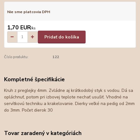
Nie sme platcovia DPH
1,70 EUR
/
ks
Pridať do košíka
Číslo produktu:
122
Kompletné špecifikácie
Kruh z preglejky 4mm. Zvládne aj krátkodobý styk s vodou. Dá sa
opláchnuť, potom pri izbovej teplote nechať usušiť. Vhodné na
servítkovú techniku a krakelovanie. Dierky veľké na pedig od 2mm
do 3mm. Počet dierok 30
Tovar zaradený v kategóriách