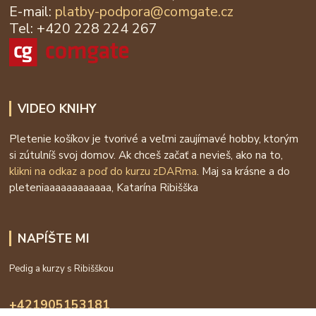
E-mail:
platby-podpora@
comgate.cz
Tel: +420 228 224 267
VIDEO KNIHY
Pletenie košíkov je tvorivé a veľmi zaujímavé hobby, ktorým
si zútulníš svoj domov. Ak chceš začať a nevieš, ako na to,
klikni na odkaz a poď do kurzu zDARma
. Maj sa krásne a do
pleteniaaaaaaaaaaaa, Katarína Ribišška
NAPÍŠTE MI
Pedig a kurzy s Ribišškou
+421905153181