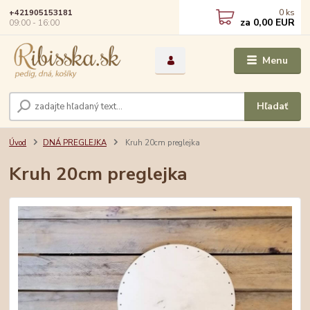
0
ks
+421905153181
za
0,00 EUR
09:00 - 16:00
Menu
Hľadať
Úvod
DNÁ PREGLEJKA
Kruh 20cm preglejka
Kruh 20cm preglejka