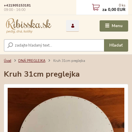
0
ks
+421905153181
za
0,00 EUR
09:00 - 16:00
Menu
Hľadať
Úvod
DNÁ PREGLEJKA
Kruh 31cm preglejka
Kruh 31cm preglejka