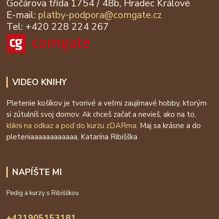
Gočárova třída 1754 / 48b, Hradec Králové
E-mail:
platby-podpora@
comgate.cz
Tel: +420 228 224 267
VIDEO KNIHY
Pletenie košíkov je tvorivé a veľmi zaujímavé hobby, ktorým
si zútulníš svoj domov. Ak chceš začať a nevieš, ako na to,
klikni na odkaz a poď do kurzu zDARma
. Maj sa krásne a do
pleteniaaaaaaaaaaaa, Katarína Ribišška
NAPÍŠTE MI
Pedig a kurzy s Ribišškou
+421905153181