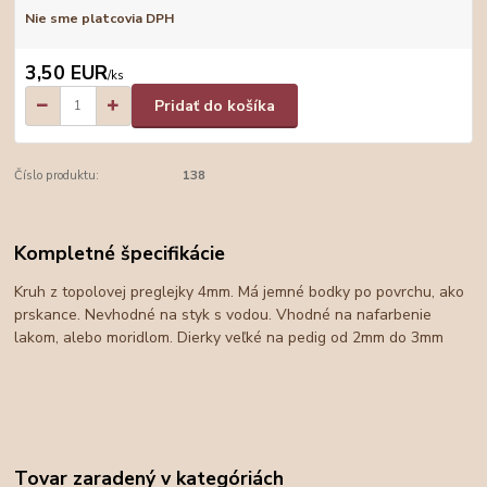
Nie sme platcovia DPH
3,50 EUR
/
ks
Pridať do košíka
Číslo produktu:
138
Kompletné špecifikácie
Kruh z topolovej preglejky 4mm. Má jemné bodky po povrchu, ako
prskance. Nevhodné na styk s vodou. Vhodné na nafarbenie
lakom, alebo moridlom. Dierky veľké na pedig od 2mm do 3mm
Tovar zaradený v kategóriách