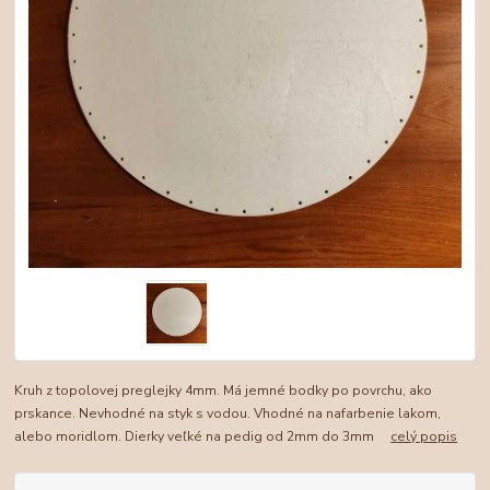
Kruh z topolovej preglejky 4mm. Má jemné bodky po povrchu, ako
prskance. Nevhodné na styk s vodou. Vhodné na nafarbenie lakom,
alebo moridlom. Dierky veľké na pedig od 2mm do 3mm
celý popis