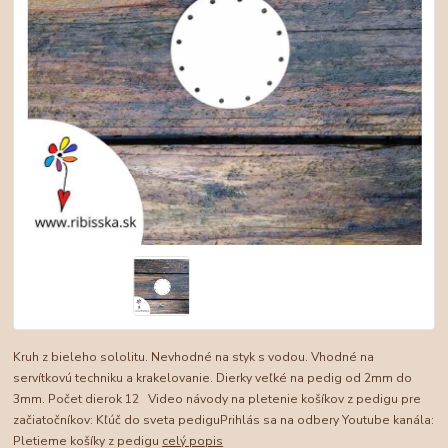
Kruh z bieleho sololitu. Nevhodné na styk s vodou. Vhodné na
servítkovú techniku a krakelovanie. Dierky veľké na pedig od 2mm do
3mm. Počet dierok 12 Video návody na pletenie košíkov z pedigu pre
začiatočníkov: Kľúč do sveta pediguPrihlás sa na odbery Youtube kanála:
Pletieme košíky z pedigu
celý popis