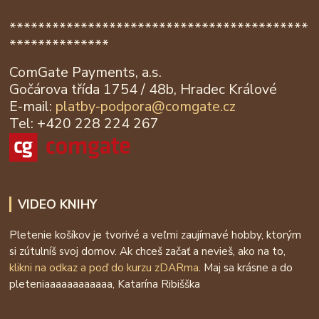
******************************************
**************
ComGate Payments, a.s.
Gočárova třída 1754 / 48b, Hradec Králové
E-mail:
platby-podpora@
comgate.cz
Tel: +420 228 224 267
VIDEO KNIHY
Pletenie košíkov je tvorivé a veľmi zaujímavé hobby, ktorým
si zútulníš svoj domov. Ak chceš začať a nevieš, ako na to,
klikni na odkaz a poď do kurzu zDARma
. Maj sa krásne a do
pleteniaaaaaaaaaaaa, Katarína Ribišška