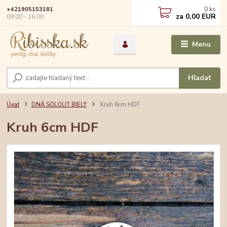
0
ks
+421905153181
za
0,00 EUR
09:00 - 16:00
Menu
Hľadať
Úvod
DNÁ SOLOLIT BIELY
Kruh 6cm HDF
Kruh 6cm HDF