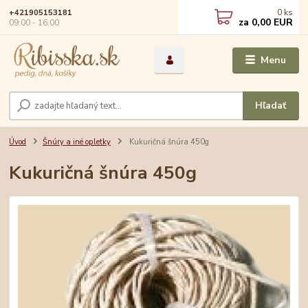
0
ks
+421905153181
za
0,00 EUR
09:00 - 16:00
Menu
Hľadať
Úvod
Šnúry a iné opletky
Kukuričná šnúra 450g
Kukuričná šnúra 450g