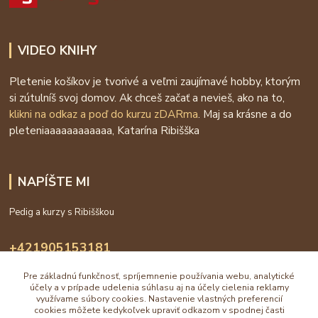
VIDEO KNIHY
Pletenie košíkov je tvorivé a veľmi zaujímavé hobby, ktorým
si zútulníš svoj domov. Ak chceš začať a nevieš, ako na to,
klikni na odkaz a poď do kurzu zDARma
. Maj sa krásne a do
pleteniaaaaaaaaaaaa, Katarína Ribišška
NAPÍŠTE MI
Pedig a kurzy s Ribišškou
+421905153181
09:00 - 16:00
Pre základnú funkčnosť, spríjemnenie používania webu, analytické
účely a v prípade udelenia súhlasu aj na účely cielenia reklamy
info@katarinaholub.sk
využívame súbory cookies. Nastavenie vlastných preferencií
cookies môžete kedykoľvek upraviť odkazom v spodnej časti