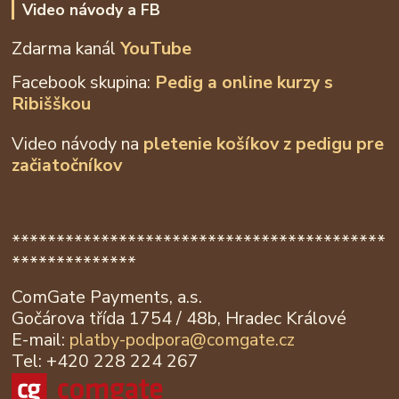
Video návody a FB
Zdarma kanál
YouTube
Facebook skupina:
Pedig a online kurzy s
Ribišškou
Video návody na
pletenie košíkov z
pedigu pre
začiatočníkov
******************************************
**************
ComGate Payments, a.s.
Gočárova třída 1754 / 48b, Hradec Králové
E-mail:
platby-podpora@
comgate.cz
Tel: +420 228 224 267