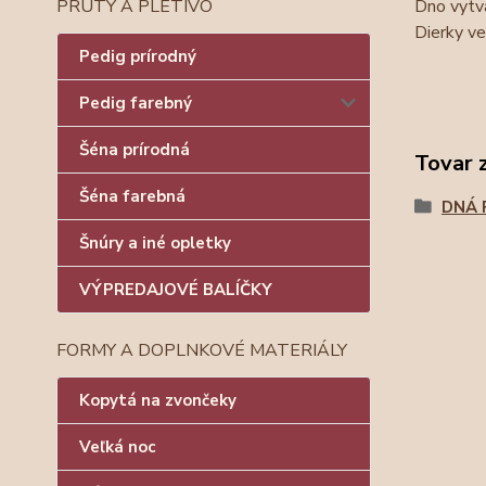
Dno vytva
PRÚTY A PLETIVO
Dierky v
Pedig prírodný
Pedig farebný
Šéna prírodná
Tovar 
Šéna farebná
DNÁ 
Šnúry a iné opletky
VÝPREDAJOVÉ BALÍČKY
FORMY A DOPLNKOVÉ MATERIÁLY
Kopytá na zvončeky
Veľká noc