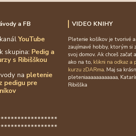
ávody a FB
VIDEO KNIHY
kanál
YouTube
Pletenie košíkov je tvorivé a
zaujímavé hobby, ktorým si 
k skupina:
Pedig a
svoj domov. Ak chceš začať a
urzy s Ribišškou
ako na to,
klikni na odkaz a
kurzu zDARma
. Maj sa krás
ávody na
pletenie
pleteniaaaaaaaaaaaa, Katarí
 z
pedigu pre
Ribišška
níkov
******************
******************