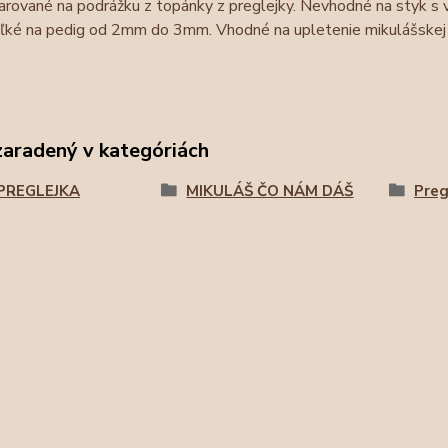
rované na podrážku z topánky z preglejky. Nevhodné na styk s v
eľké na pedig od 2mm do 3mm. Vhodné na upletenie mikulášskej 
zaradený v kategóriách
PREGLEJKA
MIKULÁŠ ČO NÁM DÁŠ
Preg