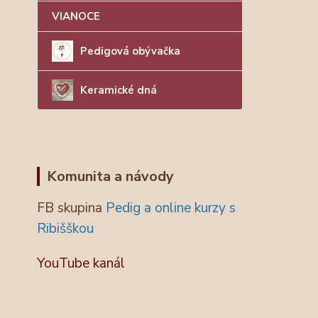
VIANOCE
Pedigová obývačka
Keramické dná
Komunita a návody
FB skupina
Pedig a online kurzy s
Ribišškou
YouTube kanál