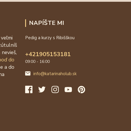
NAPÍŠTE MI
 veľmi
Pedig a kurzy s Ribišškou
zútulníš
 nevieš,
+421905153181
 poď do
09:00 - 16:00
ne a do
na
info@katarinaholub.sk