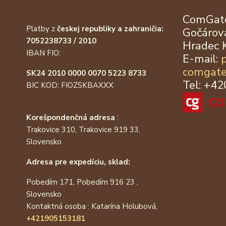
ComGate
Platby z
českej republiky a zahraničia:
Gočárova
7052238733 / 2010
Hradec 
IBAN FIO:
E-mail:
comgate
SK24 2010 0000 0070 5223 8733
Tel: +4
BIC KOD: FIOZSKBAXXX
Korešpondenčná adresa
:
Trakovice 310, Trakovice 919 33,
Slovensko
Adresa pre expedíciu, sklad:
Pobedím 171, Pobedím 916 23 ,
Slovensko
Kontaktná osoba : Katarína Holubová,
+421905153181