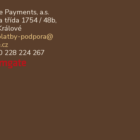
 Payments, a.s.
 třída 1754 / 48b,
Králové
platby-podpora@
.cz
20 228 224 267