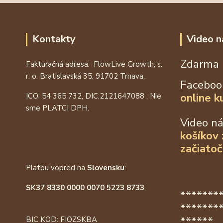
Kontakty
Video n
Zdarma 
Fakturačná adresa: FlowLive Growth, s.
r. o. Bratislavská 35, 91702 Trnava,
Faceboo
online k
ICO: 54 365 732, DIC:
2121647088
, Nie
sme PLATCI DPH.
Video n
košíkov
začiatoč
Platbu vopred na
Slovensku
:
SK37 8330 0000 0070 5223 8733
*******
*******
******
BIC KOD: FIOZSKBA