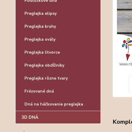
Podložkové dná
Preglejka elipsy
Preglejka kruhy
Preglejka ovály
Preglejka štvorce
Preglejka obdĺžniky
Preglejka rôzne tvary
Frézované dná
Dná na háčkovanie preglejka
3D DNÁ
Komple