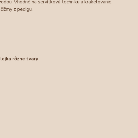
odou. Vhodné na servítkovú techniku a krakelovanie.
čižmy z pedigu.
lejka rôzne tvary