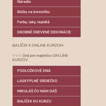
Náradie
Rúčky na koreničku
Farby, laky, lepidlá
DROBNÉ DREVENÉ DEKORÁCIE
BALÍČKY K ONLINE KURZOM
✨✨✨ Dná pre majiteľov ON-LINE
KURZOV
PODLOŽKOVÉ DNÁ
LÁSKYPLNÉ SRDIEČKO
MIKULÁŠ ČO NÁM DÁŠ
BALÍČEK KU KURZU