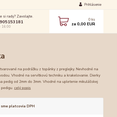
Prihlásenie
e si rady? Zavolajte.
0
ks
905153181
za
0,00 EUR
- 16:00
ka
tvarované na podrážku z topánky z preglejky. Nevhodné na
 vodou. Vhodné na servítkovú techniku a krakelovanie. Dierky
na pedig od 2mm do 3mm. Vhodné na upletenie mikulášskej
z pedigu.
celý popis
 sme platcovia DPH