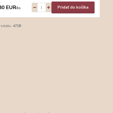
80 EUR
Pridať do košíka
/
ks
roduktu:
472B