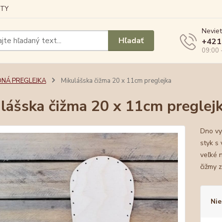
TY
Neviet
Hľadať
+421
09:00 
DNÁ PREGLEJKA
Mikulášska čižma 20 x 11cm preglejka
lášska čižma 20 x 11cm preglej
Dno vy
styk s
veľké 
čižmy 
Nie