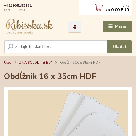
0
ks
+421905153181
za
0,00 EUR
09:00 - 16:00
Menu
Hľadať
Úvod
DNÁ SOLOLIT BIELY
Obdĺžnik 16 x 35cm HDF
Obdĺžnik 16 x 35cm HDF