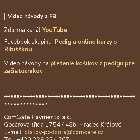
Video návody a FB
Zdarma kanál
YouTube
Facebook skupina:
Pedig a online kurzy s
Ribišškou
Video návody na
pletenie košíkov z
pedigu pre
začiatočníkov
******************************************
**************
ComGate Payments, a.s.
Gočárova třída 1754 / 48b, Hradec Králové
E-mail:
platby-podpora@
comgate.cz
Tel: +420 228 224 267