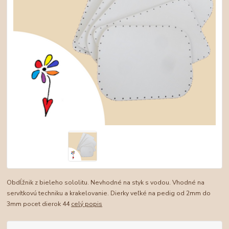
Obdĺžnik z bieleho sololitu. Nevhodné na styk s vodou. Vhodné na
servítkovú techniku a krakelovanie. Dierky veľké na pedig od 2mm do
3mm pocet dierok 44
celý popis