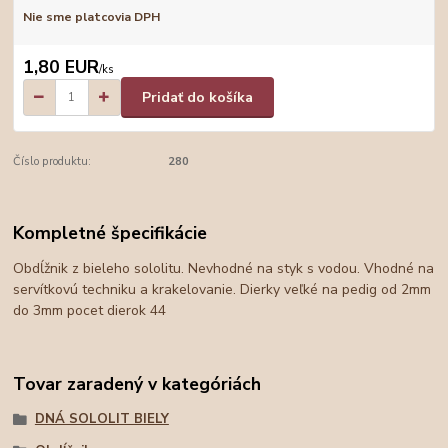
Nie sme platcovia DPH
1,80 EUR
/
ks
Pridať do košíka
Číslo produktu:
280
Kompletné špecifikácie
Obdĺžnik z bieleho sololitu. Nevhodné na styk s vodou. Vhodné na
servítkovú techniku a krakelovanie. Dierky veľké na pedig od 2mm
do 3mm pocet dierok 44
Tovar zaradený v kategóriách
DNÁ SOLOLIT BIELY