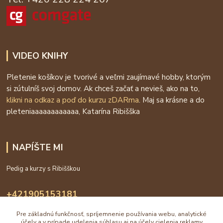
VIDEO KNIHY
Pletenie košíkov je tvorivé a veľmi zaujímavé hobby, ktorým
si zútulníš svoj domov. Ak chceš začať a nevieš, ako na to,
klikni na odkaz a poď do kurzu zDARma
. Maj sa krásne a do
pleteniaaaaaaaaaaaa, Katarína Ribišška
NAPÍŠTE MI
Pedig a kurzy s Ribišškou
+421905153181
09:00 - 16:00
Pre základnú funkčnosť, spríjemnenie používania webu, analytické
účely a v prípade udelenia súhlasu aj na účely cielenia reklamy
info@katarinaholub.sk