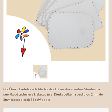
Obdĺžnik z bieleho sololitu. Nevhodné na styk s vodou. Vhodné na
servítkovú techniku a krakelovanie. Dierky veľké na pedig od 2mm do
3mm pocet dierok 64
celý popis