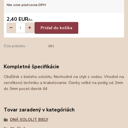
Nie sme platcovia DPH
2,40 EUR
/
ks
Pridať do košíka
Číslo produktu:
282
Kompletné špecifikácie
Obdĺžnik z bieleho sololitu. Nevhodné na styk s vodou. Vhodné na
servítkovú techniku a krakelovanie. Dierky veľké na pedig od 2mm
do 3mm pocet dierok 64
Tovar zaradený v kategóriách
DNÁ SOLOLIT BIELY