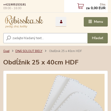
0
ks
+421905153181
za
0,00 EUR
09:00 - 16:00
Menu
Hľadať
Úvod
DNÁ SOLOLIT BIELY
Obdĺžnik 25 x 40cm HDF
Obdĺžnik 25 x 40cm HDF