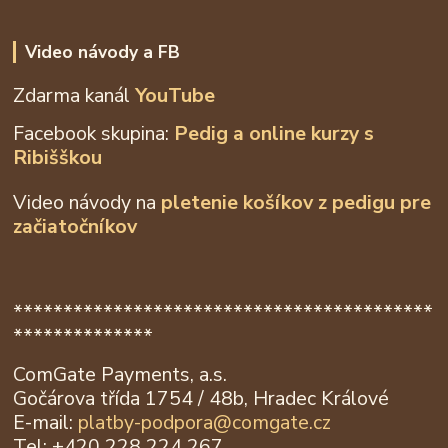
Video návody a FB
Zdarma kanál
YouTube
Facebook skupina:
Pedig a online kurzy s
Ribišškou
Video návody na
pletenie košíkov z
pedigu pre
začiatočníkov
******************************************
**************
ComGate Payments, a.s.
Gočárova třída 1754 / 48b, Hradec Králové
E-mail:
platby-podpora@
comgate.cz
Tel: +420 228 224 267