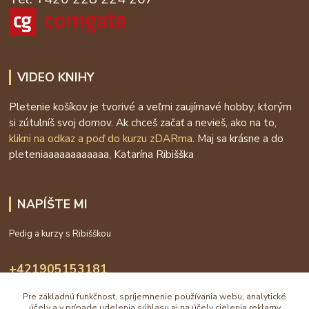
VIDEO KNIHY
Pletenie košíkov je tvorivé a veľmi zaujímavé hobby, ktorým
si zútulníš svoj domov. Ak chceš začať a nevieš, ako na to,
klikni na odkaz a poď do kurzu zDARma
. Maj sa krásne a do
pleteniaaaaaaaaaaaa, Katarína Ribišška
NAPÍŠTE MI
Pedig a kurzy s Ribišškou
+421905153181
09:00 - 16:00
Pre základnú funkčnosť, spríjemnenie používania webu, analytické
účely a v prípade udelenia súhlasu aj na účely cielenia reklamy
info@katarinaholub.sk