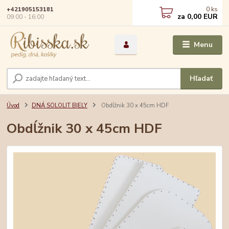
0
ks
+421905153181
za
0,00 EUR
09:00 - 16:00
Menu
Hľadať
Úvod
DNÁ SOLOLIT BIELY
Obdĺžnik 30 x 45cm HDF
Obdĺžnik 30 x 45cm HDF