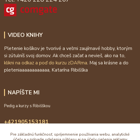
VIDEO KNIHY
Pletenie košíkov je tvorivé a veľmi zaujímavé hobby, ktorým
si zútulníš svoj domov. Ak chceš začať a nevieš, ako na to,
klikni na odkaz a poď do kurzu zDARma
. Maj sa krásne a do
pleteniaaaaaaaaaaaa, Katarína Ribišška
NAPÍŠTE MI
Pedig a kurzy s Ribišškou
+421905153181
09:00 - 16:00
Pre základnú funkčnosť, spríjemnenie používania webu, analytické
účely a v prípade udelenia súhlasu aj na účely cielenia reklamy
info@katarinaholub.sk