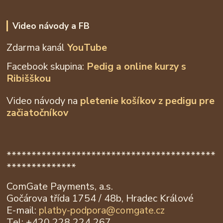
Video návody a FB
Zdarma kanál
YouTube
Facebook skupina:
Pedig a online kurzy s
Ribišškou
Video návody na
pletenie košíkov z
pedigu pre
začiatočníkov
******************************************
**************
ComGate Payments, a.s.
Gočárova třída 1754 / 48b, Hradec Králové
E-mail:
platby-podpora@
comgate.cz
Tel: +420 228 224 267