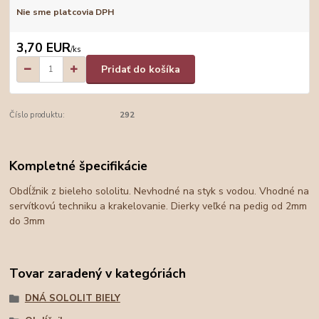
Nie sme platcovia DPH
3,70 EUR
/
ks
Pridať do košíka
Číslo produktu:
292
Kompletné špecifikácie
Obdĺžnik z bieleho sololitu. Nevhodné na styk s vodou. Vhodné na
servítkovú techniku a krakelovanie. Dierky veľké na pedig od 2mm
do 3mm
Tovar zaradený v kategóriách
DNÁ SOLOLIT BIELY