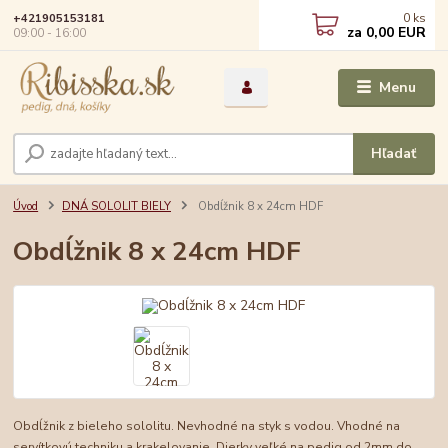
0
ks
+421905153181
za
0,00 EUR
09:00 - 16:00
Menu
Hľadať
Úvod
DNÁ SOLOLIT BIELY
Obdĺžnik 8 x 24cm HDF
Obdĺžnik 8 x 24cm HDF
Obdĺžnik z bieleho sololitu. Nevhodné na styk s vodou. Vhodné na
servítkovú techniku a krakelovanie. Dierky veľké na pedig od 2mm do