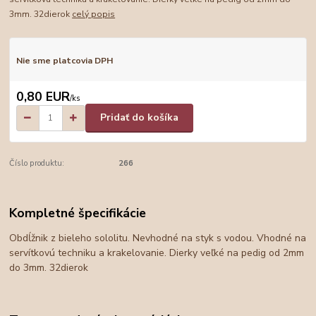
3mm. 32dierok
celý popis
Nie sme platcovia DPH
0,80 EUR
/
ks
Pridať do košíka
Číslo produktu:
266
Kompletné špecifikácie
Obdĺžnik z bieleho sololitu. Nevhodné na styk s vodou. Vhodné na
servítkovú techniku a krakelovanie. Dierky veľké na pedig od 2mm
do 3mm. 32dierok