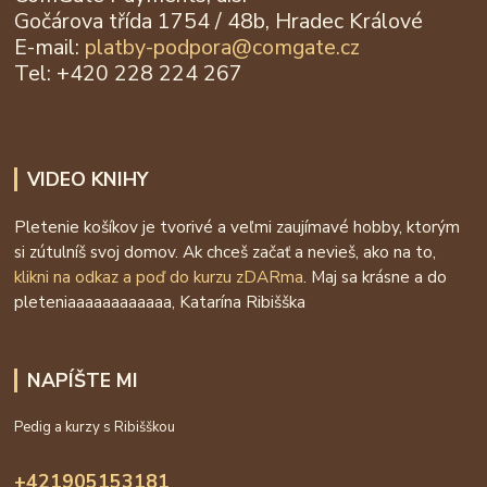
Gočárova třída 1754 / 48b, Hradec Králové
E-mail:
platby-podpora@
comgate.cz
Tel: +420 228 224 267
VIDEO KNIHY
Pletenie košíkov je tvorivé a veľmi zaujímavé hobby, ktorým
si zútulníš svoj domov. Ak chceš začať a nevieš, ako na to,
klikni na odkaz a poď do kurzu zDARma
. Maj sa krásne a do
pleteniaaaaaaaaaaaa, Katarína Ribišška
NAPÍŠTE MI
Pedig a kurzy s Ribišškou
+421905153181