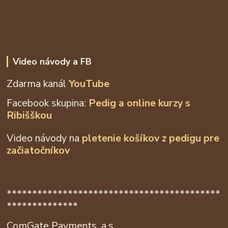
Video návody a FB
Zdarma kanál
YouTube
Facebook skupina:
Pedig a online kurzy s
Ribišškou
Video návody na
pletenie košíkov z
pedigu pre
začiatočníkov
******************************************
**************
ComGate Payments, a.s.