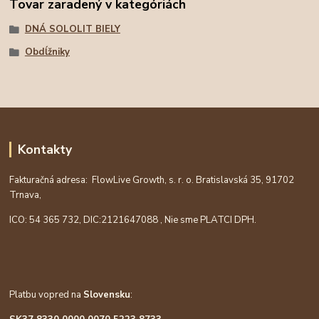
Tovar zaradený v kategóriách
DNÁ SOLOLIT BIELY
Obdĺžniky
Kontakty
Fakturačná adresa: FlowLive Growth, s. r. o. Bratislavská 35, 91702
Trnava,
ICO: 54 365 732, DIC:
2121647088
, Nie sme PLATCI DPH.
Platbu vopred na
Slovensku
: