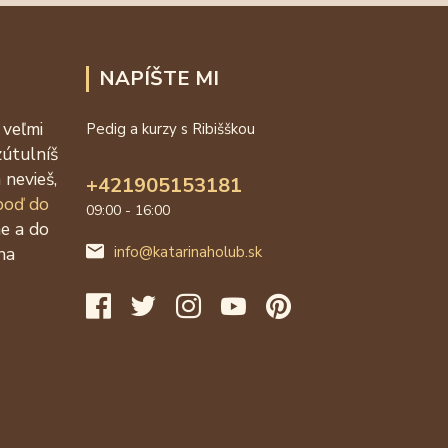
NAPÍŠTE MI
 veľmi
Pedig a kurzy s Ribišškou
zútulníš
 nevieš,
+421905153181
 poď do
09:00 - 16:00
ne a do
na
info@katarinaholub.sk