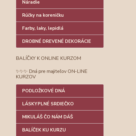
Náradie
Rúčky na koreničku
Farby, laky, lepidlá
DROBNÉ DREVENÉ DEKORÁCIE
BALÍČKY K ONLINE KURZOM
✨✨✨ Dná pre majiteľov ON-LINE
KURZOV
PODLOŽKOVÉ DNÁ
LÁSKYPLNÉ SRDIEČKO
MIKULÁŠ ČO NÁM DÁŠ
BALÍČEK KU KURZU