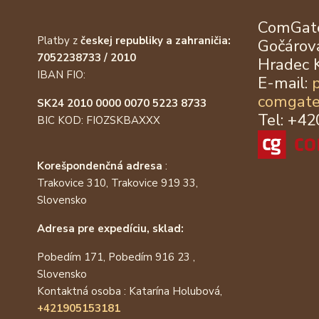
ComGate
Platby z
českej republiky a zahraničia:
Gočárova
7052238733 / 2010
Hradec 
IBAN FIO:
E-mail:
comgate
SK24 2010 0000 0070 5223 8733
Tel: +4
BIC KOD: FIOZSKBAXXX
Korešpondenčná adresa
:
Trakovice 310, Trakovice 919 33,
Slovensko
Adresa pre expedíciu, sklad:
Pobedím 171, Pobedím 916 23 ,
Slovensko
Kontaktná osoba : Katarína Holubová,
+421905153181