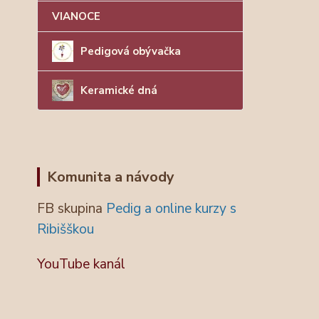
VIANOCE
Pedigová obývačka
Keramické dná
Komunita a návody
FB skupina
Pedig a online kurzy s
Ribišškou
YouTube kanál