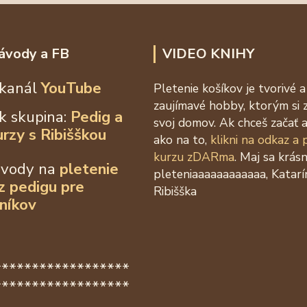
ávody a FB
VIDEO KNIHY
kanál
YouTube
Pletenie košíkov je tvorivé a
zaujímavé hobby, ktorým si 
k skupina:
Pedig a
svoj domov. Ak chceš začať a
urzy s Ribišškou
ako na to,
klikni na odkaz a
kurzu zDARma
. Maj sa krás
ávody na
pletenie
pleteniaaaaaaaaaaaa, Katarí
 z
pedigu pre
Ribišška
níkov
******************
******************