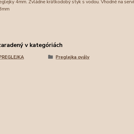
eglejky 4mm. Zvládne krátkodobý styk s vodou. Vhodné na servít
 3mm
zaradený v kategóriách
PREGLEJKA
Preglejka ovály