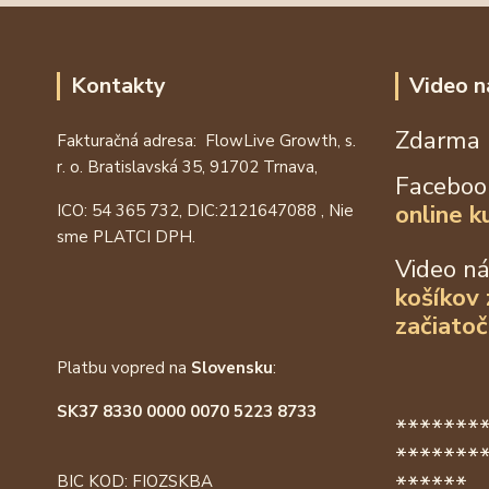
Kontakty
Video n
Zdarma 
Fakturačná adresa: FlowLive Growth, s.
r. o. Bratislavská 35, 91702 Trnava,
Faceboo
online k
ICO: 54 365 732, DIC:
2121647088
, Nie
sme PLATCI DPH.
Video n
košíkov
začiatoč
Platbu vopred na
Slovensku
:
SK37 8330 0000 0070 5223 8733
*******
*******
******
BIC KOD: FIOZSKBA