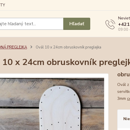
TY
Neviet
Hľadať
+421
09:00 
DNÁ PREGLEJKA
Ovál 10 x 24cm obruskovník preglejka
 10 x 24cm obruskovník preglej
obru
Ovál z
servít
3mm
c
Nie