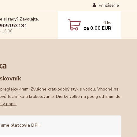
Prihlásenie
e si rady? Zavolajte.
0
ks
905153181
za
0,00 EUR
- 16:00
ka
skovník
 preglejky 4mm. Zvládne krátkodobý styk s vodou. Vhodné na
kovú techniku a krakelovanie. Dierky veľké na pedig od 2mm do
elý popis
 sme platcovia DPH