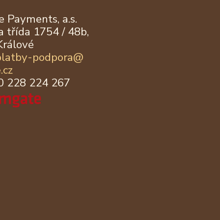
 Payments, a.s.
 třída 1754 / 48b,
Králové
platby-podpora@
.cz
20 228 224 267