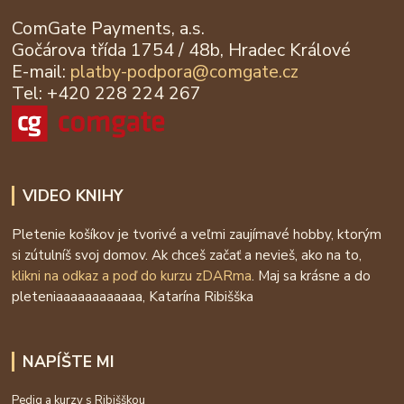
ComGate Payments, a.s.
Gočárova třída 1754 / 48b, Hradec Králové
E-mail:
platby-podpora@
comgate.cz
Tel: +420 228 224 267
VIDEO KNIHY
Pletenie košíkov je tvorivé a veľmi zaujímavé hobby, ktorým
si zútulníš svoj domov. Ak chceš začať a nevieš, ako na to,
klikni na odkaz a poď do kurzu zDARma
. Maj sa krásne a do
pleteniaaaaaaaaaaaa, Katarína Ribišška
NAPÍŠTE MI
Pedig a kurzy s Ribišškou