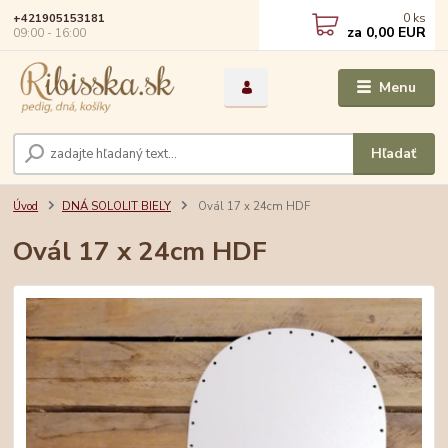
0
ks
+421905153181
za
0,00 EUR
09:00 - 16:00
Menu
Hľadať
Úvod
DNÁ SOLOLIT BIELY
Ovál 17 x 24cm HDF
Ovál 17 x 24cm HDF