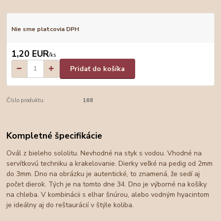
Nie sme platcovia DPH
1,20 EUR
/
ks
Pridať do košíka
Číslo produktu:
168
Kompletné špecifikácie
Ovál z bieleho sololitu. Nevhodné na styk s vodou. Vhodné na
servítkovú techniku a krakelovanie. Dierky veľké na pedig od 2mm
do 3mm. Dno na obrázku je autentické, to znamená, že sedí aj
počet dierok. Tých je na tomto dne 34. Dno je výborné na košíky
na chleba. V kombinácii s elhar šnúrou, alebo vodným hyacintom
je ideálny aj do reštaurácií v štýle koliba.