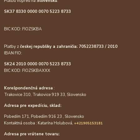
Platbu vopred na
Slovensku
:
SK37 8330 0000 0070 5223 8733
BIC KOD: FIOZSKBA
Platby z
českej republiky a zahraničia: 7052238733 / 2010
IBAN FIO:
SK24 2010 0000 0070 5223 8733
BIC KOD: FIOZSKBAXXX
Korešpondenčná adresa
:
Trakovice 310, Trakovice 919 33, Slovensko
Adresa pre expedíciu, sklad:
Pobedím 171, Pobedím 916 23 , Slovensko
Kontaktná osoba : Katarína Holubová,
+421905153181
Adresa pre vrátene tovaru: