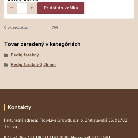
Pridať do košíka
Číslo produktu:
766
Tovar zaradený v kategóriách
Pedig farebný
Pedig farebný 2,25mm
Kontakty
Fakturačná adresa: FlowLive Growth, s. r. o. Bratislavská 35, 91702
Trnava,
ICO: 54 365 732, DIC:
2121647088
, Nie sme PLATCI DPH.