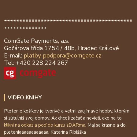
******************************************
**************
ComGate Payments, a.s.
Gočárova třída 1754 / 48b, Hradec Králové
E-mail:
platby-podpora@
comgate.cz
Tel: +420 228 224 267
VIDEO KNIHY
Pletenie košíkov je tvorivé a veľmi zaujímavé hobby, ktorým
si zútulníš svoj domov. Ak chceš začať a nevieš, ako na to,
klikni na odkaz a poď do kurzu zDARma
. Maj sa krásne a do
pleteniaaaaaaaaaaaa, Katarína Ribišška