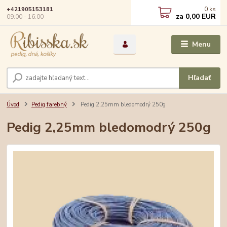
0
ks
+421905153181
za
0,00 EUR
09:00 - 16:00
Menu
Hľadať
Úvod
Pedig farebný
Pedig 2,25mm bledomodrý 250g
Pedig 2,25mm bledomodrý 250g