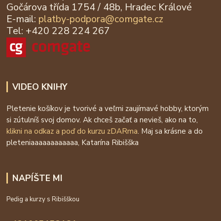
Gočárova třída 1754 / 48b, Hradec Králové
E-mail:
platby-podpora@
comgate.cz
Tel: +420 228 224 267
VIDEO KNIHY
Pletenie košíkov je tvorivé a veľmi zaujímavé hobby, ktorým
si zútulníš svoj domov. Ak chceš začať a nevieš, ako na to,
klikni na odkaz a poď do kurzu zDARma
. Maj sa krásne a do
pleteniaaaaaaaaaaaa, Katarína Ribišška
NAPÍŠTE MI
Pedig a kurzy s Ribišškou