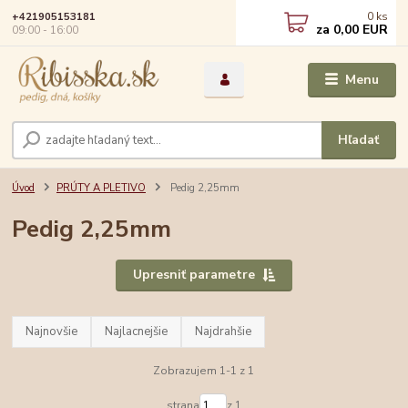
0
ks
+421905153181
za
0,00 EUR
09:00 - 16:00
Menu
Hľadať
Úvod
PRÚTY A PLETIVO
Pedig 2,25mm
Pedig 2,25mm
Upresniť parametre
Najnovšie
Najlacnejšie
Najdrahšie
Zobrazujem 1-1 z 1
strana
z 1