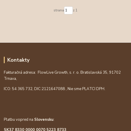
strana
z 1
Kontakty
Fakturačná adresa: FlowLive Growth, s. r. o. Bratislavská 35, 91702
Trnava,
ICO: 54 365 732, DIC:
2121647088
, Nie sme PLATCI DPH.
Platbu vopred na
Slovensku
:
SK37 8330 0000 0070 5223 8733