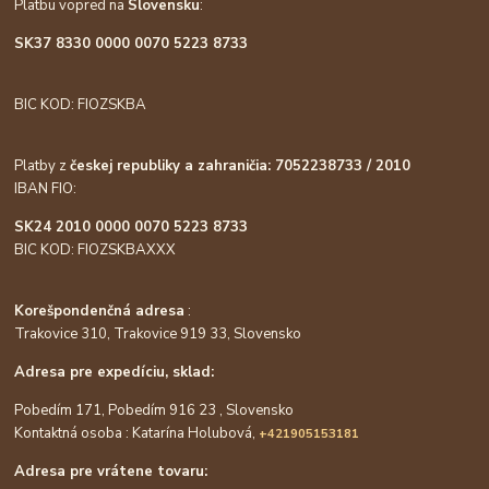
Platbu vopred na
Slovensku
:
SK37 8330 0000 0070 5223 8733
BIC KOD: FIOZSKBA
Platby z
českej republiky a zahraničia: 7052238733 / 2010
IBAN FIO:
SK24 2010 0000 0070 5223 8733
BIC KOD: FIOZSKBAXXX
Korešpondenčná adresa
:
Trakovice 310, Trakovice 919 33, Slovensko
Adresa pre expedíciu, sklad:
Pobedím 171, Pobedím 916 23 , Slovensko
Kontaktná osoba : Katarína Holubová,
+421905153181
Adresa pre vrátene tovaru: