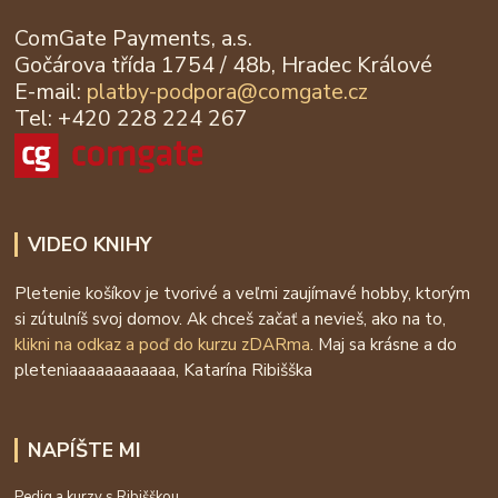
ComGate Payments, a.s.
Gočárova třída 1754 / 48b, Hradec Králové
E-mail:
platby-podpora@
comgate.cz
Tel: +420 228 224 267
VIDEO KNIHY
Pletenie košíkov je tvorivé a veľmi zaujímavé hobby, ktorým
si zútulníš svoj domov. Ak chceš začať a nevieš, ako na to,
klikni na odkaz a poď do kurzu zDARma
. Maj sa krásne a do
pleteniaaaaaaaaaaaa, Katarína Ribišška
NAPÍŠTE MI
Pedig a kurzy s Ribišškou