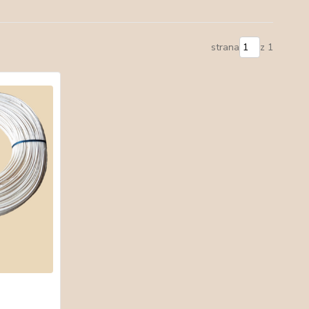
strana
z 1