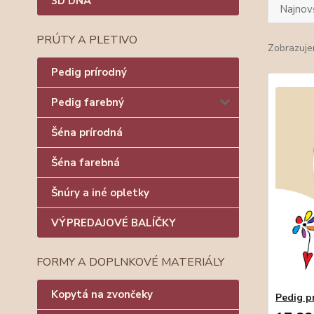
3D DNÁ
Najnov
PRÚTY A PLETIVO
Zobrazuje
Pedig prírodný
Pedig farebný
Šéna prírodná
Šéna farebná
Šnúry a iné opletky
VÝPREDAJOVÉ BALÍČKY
FORMY A DOPLNKOVÉ MATERIÁLY
Kopytá na zvončeky
Pedig p