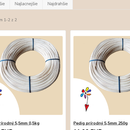
šie
Najlacnejšie
Najdrahšie
m 1-2 z 2
rírodný 5,5mm 0,5kg
Pedig prírodný 5,5mm 250g