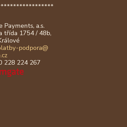
******************
 Payments, a.s.
 třída 1754 / 48b,
Králové
platby-podpora@
.cz
20 228 224 267