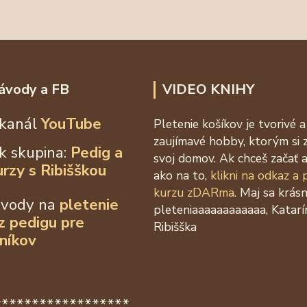
ávody a FB
VIDEO KNIHY
kanál
YouTube
Pletenie košíkov je tvorivé a
zaujímavé hobby, ktorým si 
k skupina:
Pedig a
svoj domov. Ak chceš začať a
urzy s Ribišškou
ako na to,
klikni na odkaz a
kurzu zDARma
. Maj sa krás
ávody na
pletenie
pleteniaaaaaaaaaaaa, Katarí
 z
pedigu pre
Ribišška
níkov
******************