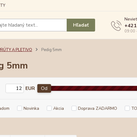
TY
Neviet
Hľadať
+421
09:00 
PRÚTY A PLETIVO
Pedig 5mm
ig 5mm
EUR
Od
adom
Novinka
Akcia
Doprava ZADARMO
TO