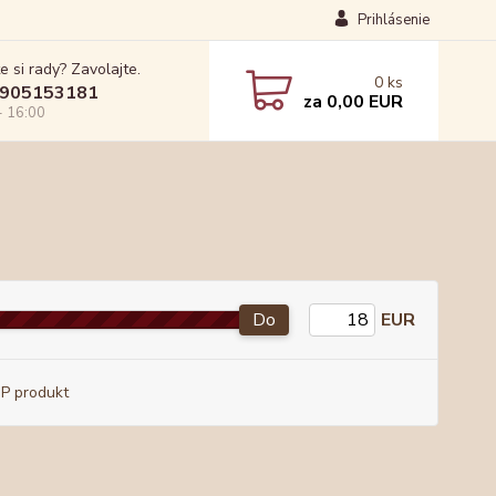
Prihlásenie
e si rady? Zavolajte.
0
ks
905153181
za
0,00 EUR
- 16:00
Do
EUR
P produkt