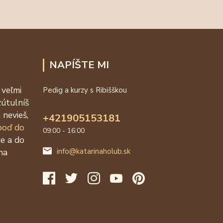
NAPÍŠTE MI
 veľmi
Pedig a kurzy s Ribišškou
zútulníš
 nevieš,
+421905153181
 poď do
09:00 - 16:00
ne a do
na
info@katarinaholub.sk