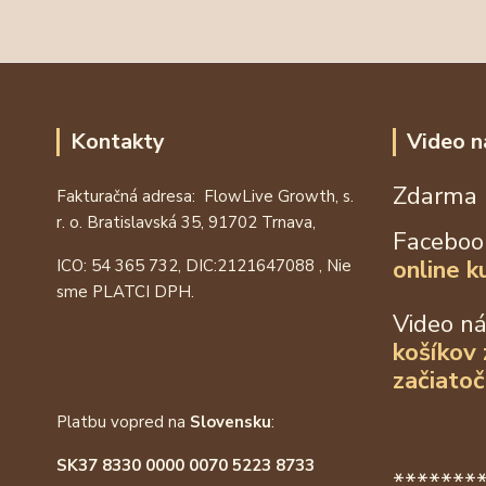
Kontakty
Video n
Zdarma 
Fakturačná adresa: FlowLive Growth, s.
r. o. Bratislavská 35, 91702 Trnava,
Faceboo
online k
ICO: 54 365 732, DIC:
2121647088
, Nie
sme PLATCI DPH.
Video n
košíkov
začiatoč
Platbu vopred na
Slovensku
:
SK37 8330 0000 0070 5223 8733
*******