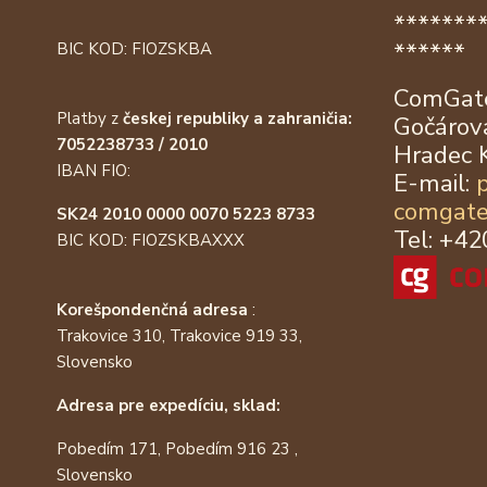
*******
******
BIC KOD: FIOZSKBA
ComGate
Platby z
českej republiky a zahraničia:
Gočárova
7052238733 / 2010
Hradec 
IBAN FIO:
E-mail:
comgate
SK24 2010 0000 0070 5223 8733
Tel: +4
BIC KOD: FIOZSKBAXXX
Korešpondenčná adresa
:
Trakovice 310, Trakovice 919 33,
Slovensko
Adresa pre expedíciu, sklad:
Pobedím 171, Pobedím 916 23 ,
Slovensko