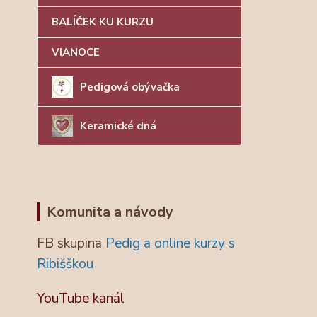
BALÍČEK KU KURZU
VIANOCE
Pedigová obývačka
Keramické dná
Komunita a návody
FB skupina
Pedig a online kurzy s
Ribišškou
YouTube kanál