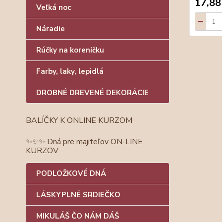
17,88
Veľká noc
Náradie
Rúčky na koreničku
Farby, laky, lepidlá
DROBNÉ DREVENÉ DEKORÁCIE
BALÍČKY K ONLINE KURZOM
✨✨✨ Dná pre majiteľov ON-LINE
KURZOV
PODLOŽKOVÉ DNÁ
LÁSKYPLNÉ SRDIEČKO
MIKULÁŠ ČO NÁM DÁŠ