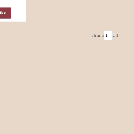
íka
strana
z 1