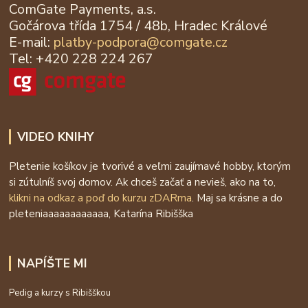
ComGate Payments, a.s.
Gočárova třída 1754 / 48b, Hradec Králové
E-mail:
platby-podpora@
comgate.cz
Tel: +420 228 224 267
VIDEO KNIHY
Pletenie košíkov je tvorivé a veľmi zaujímavé hobby, ktorým
si zútulníš svoj domov. Ak chceš začať a nevieš, ako na to,
klikni na odkaz a poď do kurzu zDARma
. Maj sa krásne a do
pleteniaaaaaaaaaaaa, Katarína Ribišška
NAPÍŠTE MI
Pedig a kurzy s Ribišškou