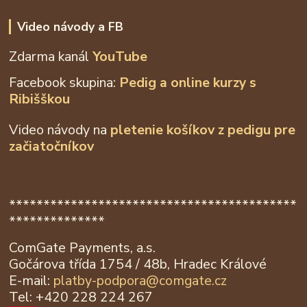
Video návody a FB
Zdarma kanál
YouTube
Facebook skupina:
Pedig a online kurzy s
Ribišškou
Video návody na
pletenie košíkov z
pedigu pre
začiatočníkov
******************************************
**************
ComGate Payments, a.s.
Gočárova třída 1754 / 48b, Hradec Králové
E-mail:
platby-podpora@
comgate.cz
Tel: +420 228 224 267