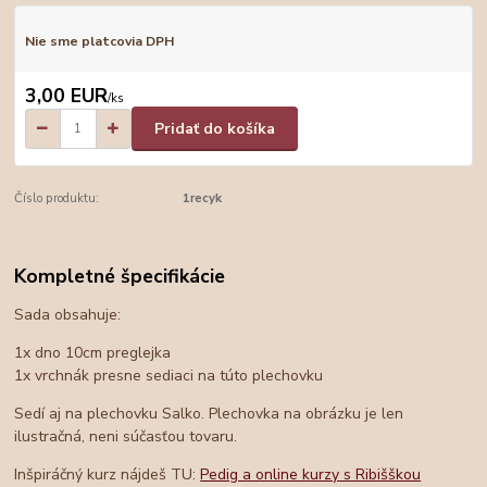
Nie sme platcovia DPH
3,00 EUR
/
ks
Pridať do košíka
Číslo produktu:
1recyk
Kompletné špecifikácie
Sada obsahuje:
1x dno 10cm preglejka
1x vrchnák presne sediaci na túto plechovku
Sedí aj na plechovku Salko. Plechovka na obrázku je len
ilustračná, neni súčasťou tovaru.
Inšpiráčný kurz nájdeš TU:
Pedig a online kurzy s Ribišškou