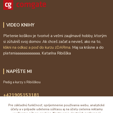
VIDEO KNIHY
Pletenie košíkov je tvorivé a veľmi zaujímavé hobby, ktorým
si zútulníš svoj domov. Ak chceš začať a nevieš, ako na to,
klikni na odkaz a poď do kurzu zDARma
. Maj sa krásne a do
pleteniaaaaaaaaaaaa, Katarína Ribišška
NAPÍŠTE MI
Pedig a kurzy s Ribišškou
+421905153181
09:00 - 16:00
Pre základnú funkčnosť, spríjemnenie používania webu, analytické
účely a v prípade udelenia súhlasu aj na účely cielenia reklamy
info@katarinaholub.sk