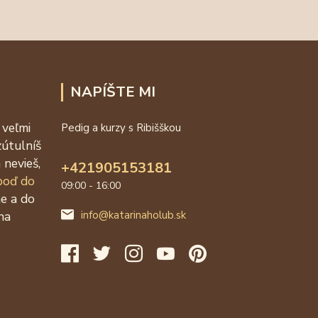
NAPÍŠTE MI
 veľmi
Pedig a kurzy s Ribišškou
zútulníš
 nevieš,
+421905153181
 poď do
09:00 - 16:00
ne a do
na
info@katarinaholub.sk