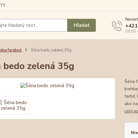
TY
Neviet
Hľadať
+421
09:00 
éna farebná
Šéna bedo zelená 35g
 bedo zelená 35g
Šéna f
krehke
farbiť,
ako na 
celý p
Nie