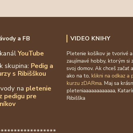
ávody a FB
VIDEO KNIHY
kanál
YouTube
Pletenie košíkov je tvorivé a
zaujímavé hobby, ktorým si 
k skupina:
Pedig a
svoj domov. Ak chceš začať a
urzy s Ribišškou
ako na to,
klikni na odkaz a
kurzu zDARma
. Maj sa krás
ávody na
pletenie
pleteniaaaaaaaaaaaa, Katarí
 z
pedigu pre
Ribišška
níkov
******************