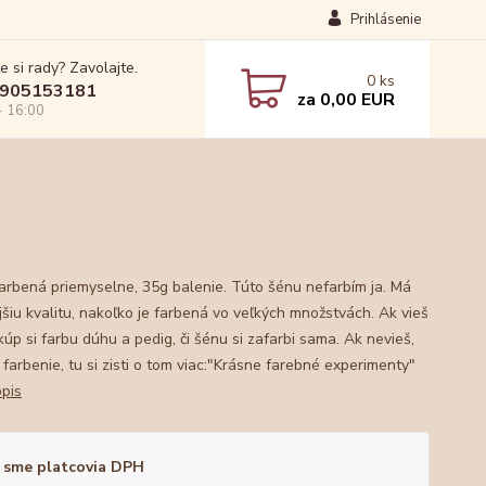
Prihlásenie
e si rady? Zavolajte.
0
ks
905153181
za
0,00 EUR
- 16:00
arbená priemyselne, 35g balenie. Túto šénu nefarbím ja. Má
jšiu kvalitu, nakoľko je farbená vo veľkých množstvách. Ak vieš
 kúp si farbu dúhu a pedig, či šénu si zafarbi sama. Ak nevieš,
farbenie, tu si zisti o tom viac:"Krásne farebné experimenty"
opis
 sme platcovia DPH