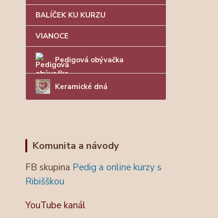
BALÍČEK KU KURZU
VIANOCE
Pedigová obývačka
Keramické dná
Komunita a návody
FB skupina
Pedig a online kurzy s
Ribišškou
YouTube kanál