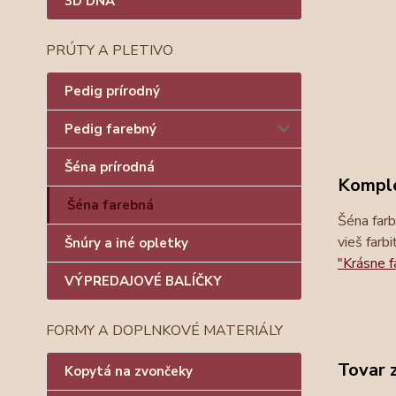
3D DNÁ
PRÚTY A PLETIVO
Pedig prírodný
Pedig farebný
Šéna prírodná
Komple
Šéna farebná
Šéna farb
vieš farbi
Šnúry a iné opletky
"Krásne 
VÝPREDAJOVÉ BALÍČKY
FORMY A DOPLNKOVÉ MATERIÁLY
Tovar 
Kopytá na zvončeky