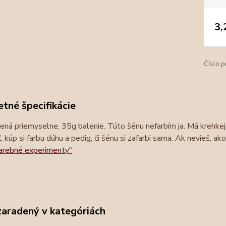
3,
Číslo p
tné špecifikácie
ená priemyselne, 35g balenie. Túto šénu nefarbím ja. Má krehkej
ť, kúp si farbu dúhu a pedig, či šénu si zafarbi sama. Ak nevieš, ako 
farebné experimenty"
zaradený v kategóriách