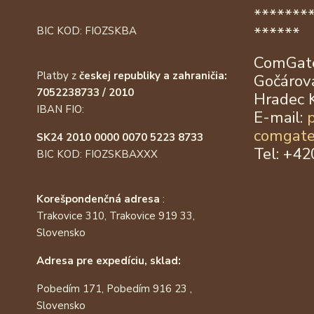
*******
******
BIC KOD: FIOZSKBA
ComGate
Platby z
českej republiky a zahraničia:
Gočárova
7052238733 / 2010
Hradec 
IBAN FIO:
E-mail:
comgate
SK24 2010 0000 0070 5223 8733
Tel: +4
BIC KOD: FIOZSKBAXXX
Korešpondenčná adresa
:
Trakovice 310, Trakovice 919 33,
Slovensko
Adresa pre expedíciu, sklad:
Pobedím 171, Pobedím 916 23 ,
Slovensko