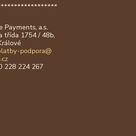
******************
 Payments, a.s.
 třída 1754 / 48b,
Králové
platby-podpora@
.cz
20 228 224 267