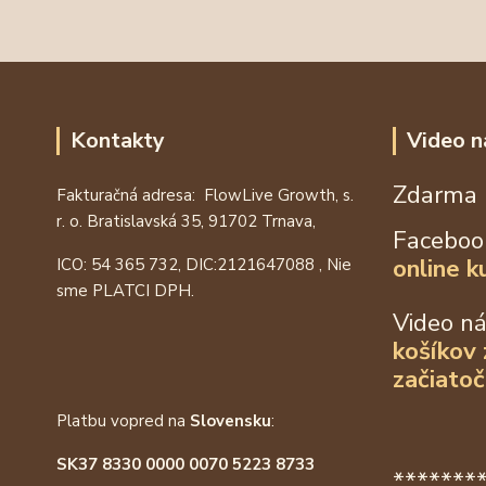
Kontakty
Video n
Zdarma 
Fakturačná adresa: FlowLive Growth, s.
r. o. Bratislavská 35, 91702 Trnava,
Faceboo
online k
ICO: 54 365 732, DIC:
2121647088
, Nie
sme PLATCI DPH.
Video n
košíkov
začiatoč
Platbu vopred na
Slovensku
:
SK37 8330 0000 0070 5223 8733
*******