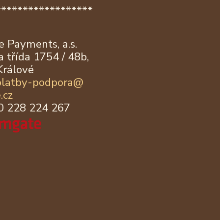
******************
 Payments, a.s.
 třída 1754 / 48b,
Králové
platby-podpora@
.cz
20 228 224 267