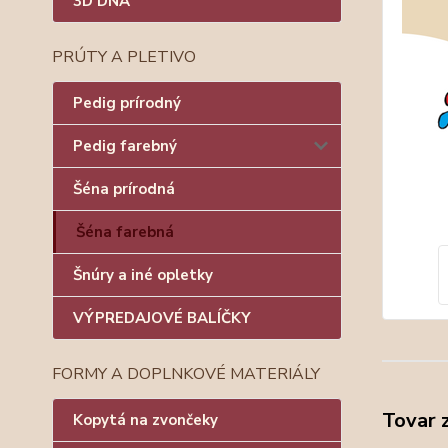
3D DNÁ
PRÚTY A PLETIVO
Pedig prírodný
Pedig farebný
Šéna prírodná
Šéna farebná
Šnúry a iné opletky
VÝPREDAJOVÉ BALÍČKY
FORMY A DOPLNKOVÉ MATERIÁLY
Tovar 
Kopytá na zvončeky