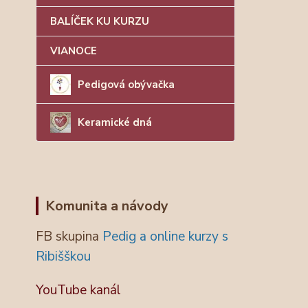
BALÍČEK KU KURZU
VIANOCE
Pedigová obývačka
Keramické dná
Komunita a návody
FB skupina
Pedig a online kurzy s
Ribišškou
YouTube kanál