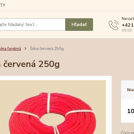
TY
Neviet
Hľadať
+421
09:00 
éna farebná
Šéna červená 250g
 červená 250g
Nie
10
Číslo p