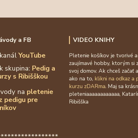
ávody a FB
VIDEO KNIHY
kanál
YouTube
Pletenie košíkov je tvorivé a
zaujímavé hobby, ktorým si 
k skupina:
Pedig a
svoj domov. Ak chceš začať a
urzy s Ribišškou
ako na to,
klikni na odkaz a
kurzu zDARma
. Maj sa krás
ávody na
pletenie
pleteniaaaaaaaaaaaa, Katarí
 z
pedigu pre
Ribišška
níkov
******************