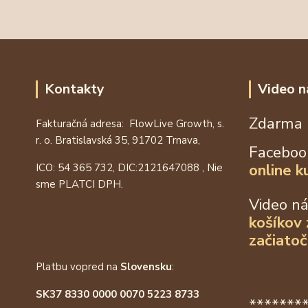
Kontakty
Video n
Zdarma 
Fakturačná adresa: FlowLive Growth, s.
r. o. Bratislavská 35, 91702 Trnava,
Faceboo
online k
ICO: 54 365 732, DIC:
2121647088
, Nie
sme PLATCI DPH.
Video n
košíkov
začiatoč
Platbu vopred na
Slovensku
:
SK37 8330 0000 0070 5223 8733
*******