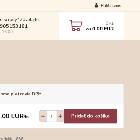
Prihlásenie
e si rady? Zavolajte.
0
ks
905153181
za
0,00 EUR
- 16:00
 sme platcovia DPH
,00 EUR
Pridať do košíka
/
ks
roduktu:
838