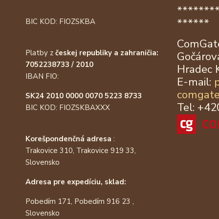
*******
******
BIC KOD: FIOZSKBA
ComGate
Platby z
českej republiky a zahraničia:
Gočárova
7052238733 / 2010
Hradec 
IBAN FIO:
E-mail:
comgate
SK24 2010 0000 0070 5223 8733
Tel: +4
BIC KOD: FIOZSKBAXXX
Korešpondenčná adresa
:
Trakovice 310, Trakovice 919 33,
Slovensko
Adresa pre expedíciu, sklad:
Pobedím 171, Pobedím 916 23 ,
Slovensko