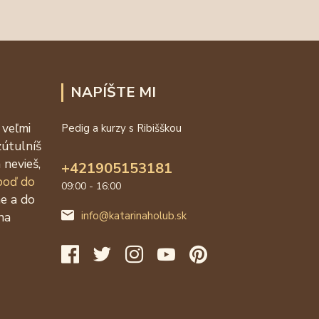
NAPÍŠTE MI
 veľmi
Pedig a kurzy s Ribišškou
zútulníš
 nevieš,
+421905153181
 poď do
09:00 - 16:00
ne a do
na
info@katarinaholub.sk