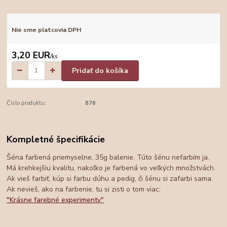
Nie sme platcovia DPH
3,20 EUR
/
ks
Pridať do košíka
Číslo produktu:
876
Kompletné špecifikácie
Šéna farbená priemyselne, 35g balenie. Túto šénu nefarbím ja.
Má krehkejšiu kvalitu, nakoľko je farbená vo veľkých množstvách.
Ak vieš farbiť, kúp si farbu dúhu a pedig, či šénu si zafarbi sama.
Ak nevieš, ako na farbenie, tu si zisti o tom viac:
"Krásne farebné experimenty"