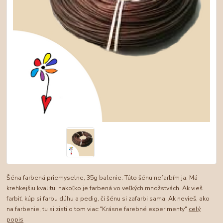
Šéna farbená priemyselne, 35g balenie. Túto šénu nefarbím ja. Má
krehkejšiu kvalitu, nakoľko je farbená vo veľkých množstvách. Ak vieš
farbiť, kúp si farbu dúhu a pedig, či šénu si zafarbi sama. Ak nevieš, ako
na farbenie, tu si zisti o tom viac:"Krásne farebné experimenty"
celý
popis