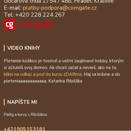
Gočárova třída 1754 / 48b, Hradec Králové
E-mail:
platby-podpora@
comgate.cz
Tel: +420 228 224 267
VIDEO KNIHY
Pletenie košíkov je tvorivé a veľmi zaujímavé hobby, ktorým
si zútulníš svoj domov. Ak chceš začať a nevieš, ako na to,
klikni na odkaz a poď do kurzu zDARma
. Maj sa krásne a do
pleteniaaaaaaaaaaaa, Katarína Ribišška
NAPÍŠTE MI
Pedig a kurzy s Ribišškou
+421905153181