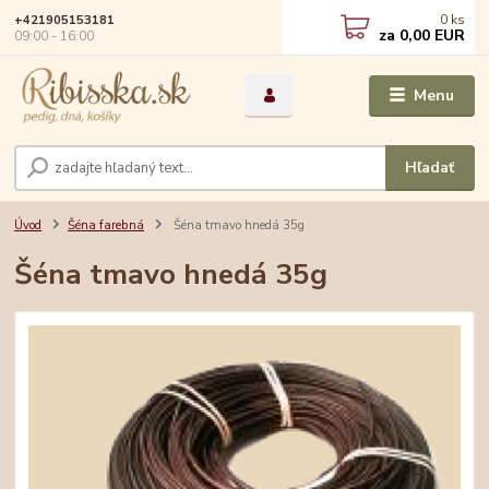
0
ks
+421905153181
za
0,00 EUR
09:00 - 16:00
Menu
Hľadať
Úvod
Šéna farebná
Šéna tmavo hnedá 35g
Šéna tmavo hnedá 35g