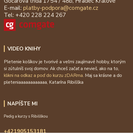
Gočárova třída 1754 / 48b, Hradec Králové
E-mail:
platby-podpora@
comgate.cz
Tel: +420 228 224 267
VIDEO KNIHY
Pletenie košíkov je tvorivé a veľmi zaujímavé hobby, ktorým
si zútulníš svoj domov. Ak chceš začať a nevieš, ako na to,
klikni na odkaz a poď do kurzu zDARma
. Maj sa krásne a do
pleteniaaaaaaaaaaaa, Katarína Ribišška
NAPÍŠTE MI
Pedig a kurzy s Ribišškou
+421905153181