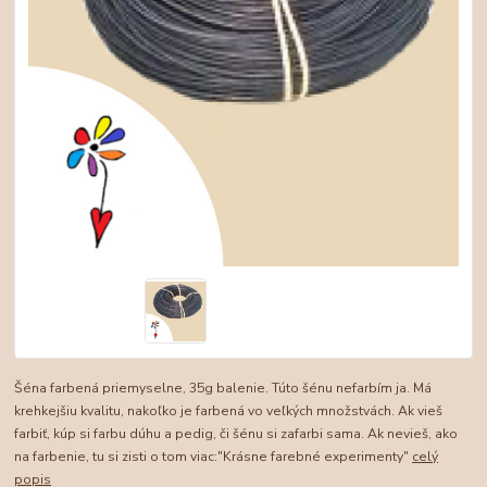
Šéna farbená priemyselne, 35g balenie. Túto šénu nefarbím ja. Má
krehkejšiu kvalitu, nakoľko je farbená vo veľkých množstvách. Ak vieš
farbiť, kúp si farbu dúhu a pedig, či šénu si zafarbi sama. Ak nevieš, ako
na farbenie, tu si zisti o tom viac:"Krásne farebné experimenty"
celý
popis