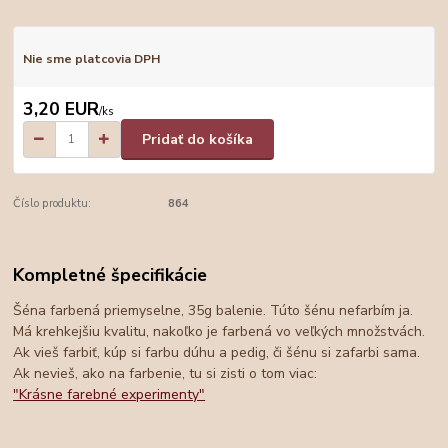
Nie sme platcovia DPH
3,20 EUR
/
ks
Pridať do košíka
Číslo produktu:
864
Kompletné špecifikácie
Šéna farbená priemyselne, 35g balenie. Túto šénu nefarbím ja.
Má krehkejšiu kvalitu, nakoľko je farbená vo veľkých množstvách.
Ak vieš farbiť, kúp si farbu dúhu a pedig, či šénu si zafarbi sama.
Ak nevieš, ako na farbenie, tu si zisti o tom viac:
"Krásne farebné experimenty"