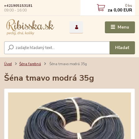
0
ks
+421905153181
za
0,00 EUR
09:00 - 16:00
Menu
Hľadať
Úvod
Šéna farebná
Šéna tmavo modrá 35g
Šéna tmavo modrá 35g