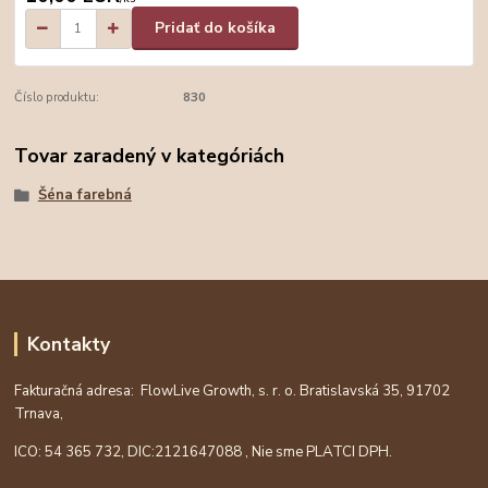
Pridať do košíka
Číslo produktu:
830
Tovar zaradený v kategóriách
Šéna farebná
Kontakty
Fakturačná adresa: FlowLive Growth, s. r. o. Bratislavská 35, 91702
Trnava,
ICO: 54 365 732, DIC:
2121647088
, Nie sme PLATCI DPH.