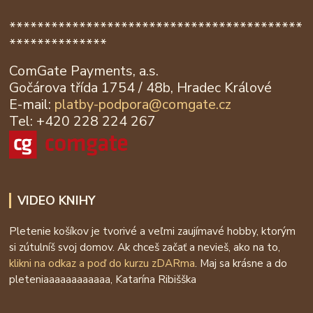
******************************************
**************
ComGate Payments, a.s.
Gočárova třída 1754 / 48b, Hradec Králové
E-mail:
platby-podpora@
comgate.cz
Tel: +420 228 224 267
VIDEO KNIHY
Pletenie košíkov je tvorivé a veľmi zaujímavé hobby, ktorým
si zútulníš svoj domov. Ak chceš začať a nevieš, ako na to,
klikni na odkaz a poď do kurzu zDARma
. Maj sa krásne a do
pleteniaaaaaaaaaaaa, Katarína Ribišška