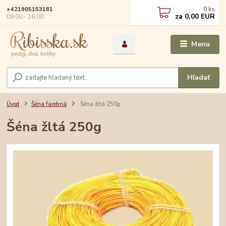
0
ks
+421905153181
za
0,00 EUR
09:00 - 16:00
Menu
Hľadať
Úvod
Šéna farebná
Šéna žltá 250g
Šéna žltá 250g