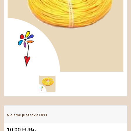
Nie sme platcovia DPH
10,00 EUR
/
ks