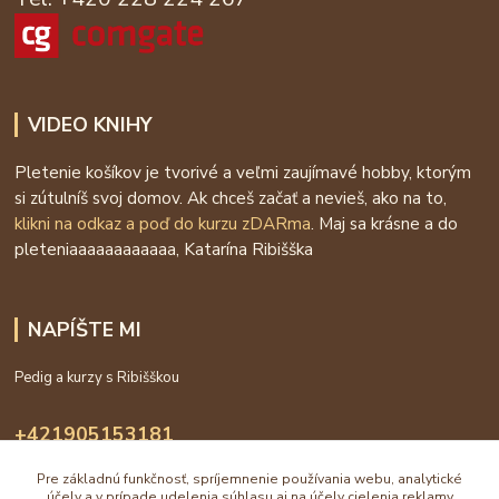
VIDEO KNIHY
Pletenie košíkov je tvorivé a veľmi zaujímavé hobby, ktorým
si zútulníš svoj domov. Ak chceš začať a nevieš, ako na to,
klikni na odkaz a poď do kurzu zDARma
. Maj sa krásne a do
pleteniaaaaaaaaaaaa, Katarína Ribišška
NAPÍŠTE MI
Pedig a kurzy s Ribišškou
+421905153181
09:00 - 16:00
Pre základnú funkčnosť, spríjemnenie používania webu, analytické
účely a v prípade udelenia súhlasu aj na účely cielenia reklamy
info@katarinaholub.sk