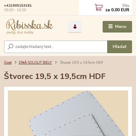
0
ks
+421905153181
za
0,00 EUR
09:00 - 16:00
Menu
Hľadať
Úvod
DNÁ SOLOLIT BIELY
Štvorec 19,5 x 19,5cm HDF
Štvorec 19,5 x 19,5cm HDF