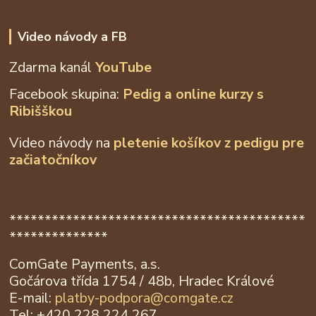
Video návody a FB
Zdarma kanál
YouTube
Facebook skupina:
Pedig a online kurzy s
Ribišškou
Video návody na
pletenie košíkov z
pedigu pre
začiatočníkov
******************************************
**************
ComGate Payments, a.s.
Gočárova třída 1754 / 48b, Hradec Králové
E-mail:
platby-podpora@
comgate.cz
Tel: +420 228 224 267