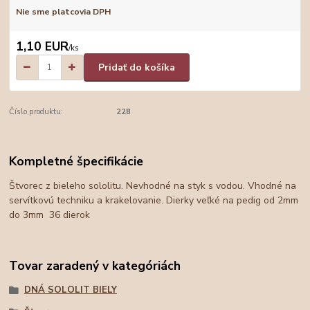
Nie sme platcovia DPH
1,10 EUR
/
ks
Pridať do košíka
Číslo produktu:
228
Kompletné špecifikácie
Štvorec z bieleho sololitu. Nevhodné na styk s vodou. Vhodné na
servítkovú techniku a krakelovanie. Dierky veľké na pedig od 2mm
do 3mm 36 dierok
Tovar zaradený v kategóriách
DNÁ SOLOLIT BIELY