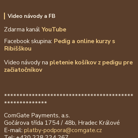
Video návody a FB
Zdarma kanál
YouTube
Facebook skupina:
Pedig a online kurzy s
Ribišškou
Video návody na
pletenie košíkov z
pedigu pre
začiatočníkov
******************************************
**************
ComGate Payments, a.s.
Gočárova třída 1754 / 48b, Hradec Králové
E-mail:
platby-podpora@
comgate.cz
Tel: +420 228 224 267