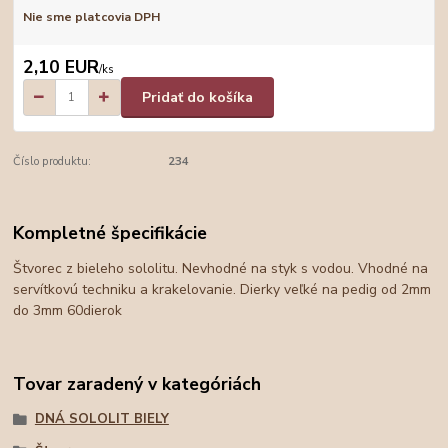
Nie sme platcovia DPH
2,10 EUR
/
ks
Pridať do košíka
Číslo produktu:
234
Kompletné špecifikácie
Štvorec z bieleho sololitu. Nevhodné na styk s vodou. Vhodné na
servítkovú techniku a krakelovanie. Dierky veľké na pedig od 2mm
do 3mm 60dierok
Tovar zaradený v kategóriách
DNÁ SOLOLIT BIELY