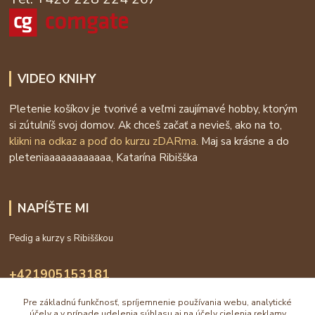
VIDEO KNIHY
Pletenie košíkov je tvorivé a veľmi zaujímavé hobby, ktorým
si zútulníš svoj domov. Ak chceš začať a nevieš, ako na to,
klikni na odkaz a poď do kurzu zDARma
. Maj sa krásne a do
pleteniaaaaaaaaaaaa, Katarína Ribišška
NAPÍŠTE MI
Pedig a kurzy s Ribišškou
+421905153181
09:00 - 16:00
Pre základnú funkčnosť, spríjemnenie používania webu, analytické
účely a v prípade udelenia súhlasu aj na účely cielenia reklamy
info@katarinaholub.sk