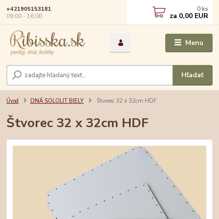
0
ks
+421905153181
za
0,00 EUR
09:00 - 16:00
Menu
Hľadať
Úvod
DNÁ SOLOLIT BIELY
Štvorec 32 x 32cm HDF
Štvorec 32 x 32cm HDF