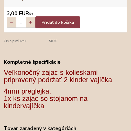
3,00 EUR
/
ks
Pridať do košíka
Číslo produktu:
582C
Kompletné špecifikácie
Veľkonočný zajac s kolieskami
pripravený podržať 2 kinder vajíčka
4mm preglejka,
1x ks zajac so stojanom na
kindervajíčka
Tovar zaradený v kategóriách