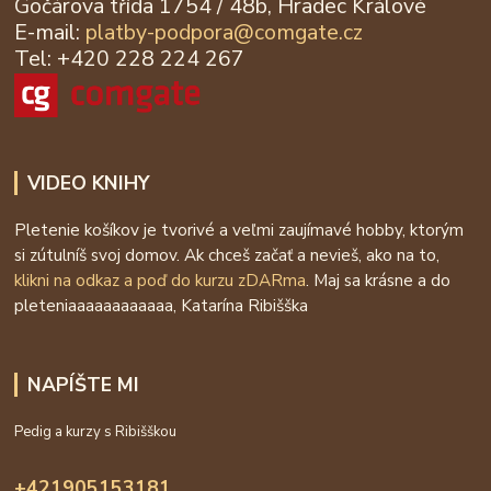
Gočárova třída 1754 / 48b, Hradec Králové
E-mail:
platby-podpora@
comgate.cz
Tel: +420 228 224 267
VIDEO KNIHY
Pletenie košíkov je tvorivé a veľmi zaujímavé hobby, ktorým
si zútulníš svoj domov. Ak chceš začať a nevieš, ako na to,
klikni na odkaz a poď do kurzu zDARma
. Maj sa krásne a do
pleteniaaaaaaaaaaaa, Katarína Ribišška
NAPÍŠTE MI
Pedig a kurzy s Ribišškou
+421905153181