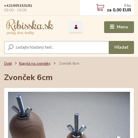
0
ks
+421905153181
za
0,00 EUR
09:00 - 16:00
Menu
Hľadať
Úvod
Kopytá na zvončeky
Zvonček 6cm
Zvonček 6cm