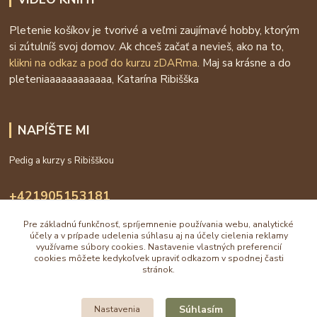
Pletenie košíkov je tvorivé a veľmi zaujímavé hobby, ktorým
si zútulníš svoj domov. Ak chceš začať a nevieš, ako na to,
klikni na odkaz a poď do kurzu zDARma
. Maj sa krásne a do
pleteniaaaaaaaaaaaa, Katarína Ribišška
NAPÍŠTE MI
Pedig a kurzy s Ribišškou
+421905153181
09:00 - 16:00
Pre základnú funkčnosť, spríjemnenie používania webu, analytické
účely a v prípade udelenia súhlasu aj na účely cielenia reklamy
info@katarinaholub.sk
využívame súbory cookies. Nastavenie vlastných preferencií
cookies môžete kedykoľvek upraviť odkazom v spodnej časti
stránok.
Súhlasím
Nastavenia