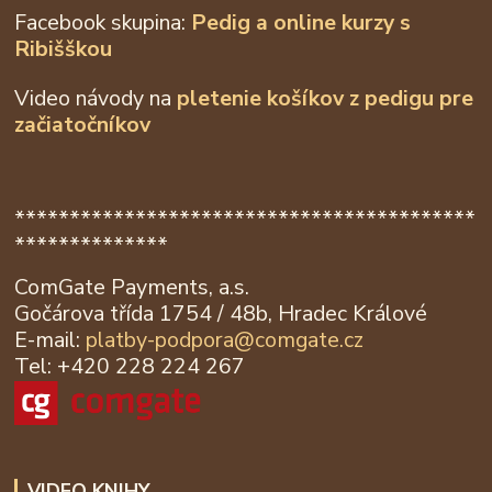
Facebook skupina:
Pedig a online kurzy s
Ribišškou
Video návody na
pletenie košíkov z
pedigu pre
začiatočníkov
******************************************
**************
ComGate Payments, a.s.
Gočárova třída 1754 / 48b, Hradec Králové
E-mail:
platby-podpora@
comgate.cz
Tel: +420 228 224 267
VIDEO KNIHY