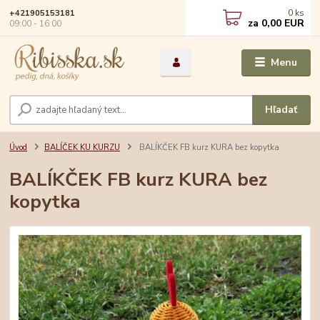
0
ks
+421905153181
za
0,00 EUR
09:00 - 16:00
Menu
Hľadať
Úvod
BALÍČEK KU KURZU
BALÍKČEK FB kurz KURA bez kopytka
BALÍKČEK FB kurz KURA bez
kopytka