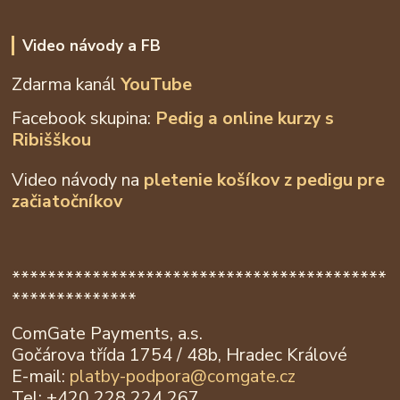
Video návody a FB
Zdarma kanál
YouTube
Facebook skupina:
Pedig a online kurzy s
Ribišškou
Video návody na
pletenie košíkov z
pedigu pre
začiatočníkov
******************************************
**************
ComGate Payments, a.s.
Gočárova třída 1754 / 48b, Hradec Králové
E-mail:
platby-podpora@
comgate.cz
Tel: +420 228 224 267