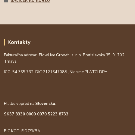
BALÍČEK KU KURZU
Kontakty
Fakturačná adresa: FlowLive Growth, s. r. o. Bratislavská 35, 91702
Trnava,
ICO: 54 365 732, DIC:
2121647088
, Nie sme PLATCI DPH.
Platbu vopred na
Slovensku
:
SK37 8330 0000 0070 5223 8733
BIC KOD: FIOZSKBA