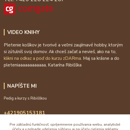
VIDEO KNIHY
Pletenie košíkov je tvorivé a veľmi zaujímavé hobby, ktorým
si zútulníš svoj domov. Ak chceš začať a nevieš, ako na to,
klikni na odkaz a poď do kurzu zDARma
. Maj sa krásne a do
pleteniaaaaaaaaaaaa, Katarína Ribišška
NAPÍŠTE MI
Pedig a kurzy s Ribišškou
+421905153181
09:00 - 16:00
Pre základnú funkčnosť, spríjemnenie používania webu, analytické
účely a v prípade udelenia súhlasu aj na účely cielenia reklamy
info@katarinaholub.sk