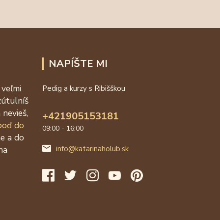
NAPÍŠTE MI
 veľmi
Pedig a kurzy s Ribišškou
zútulníš
 nevieš,
+421905153181
 poď do
09:00 - 16:00
ne a do
na
info@katarinaholub.sk