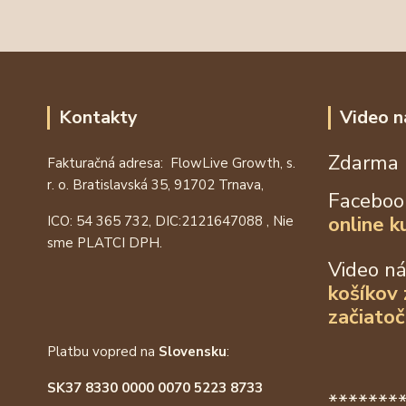
Kontakty
Video n
Zdarma 
Fakturačná adresa: FlowLive Growth, s.
r. o. Bratislavská 35, 91702 Trnava,
Faceboo
online k
ICO: 54 365 732, DIC:
2121647088
, Nie
sme PLATCI DPH.
Video n
košíkov
začiatoč
Platbu vopred na
Slovensku
:
SK37 8330 0000 0070 5223 8733
*******