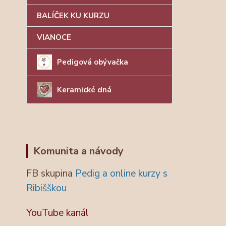
BALÍČEK KU KURZU
VIANOCE
Pedigová obývačka
Keramické dná
Komunita a návody
FB skupina
Pedig a online kurzy s
Ribišškou
YouTube kanál