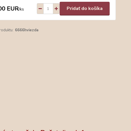
00 EUR
Pridať do košíka
/
ks
roduktu:
6666hviezda