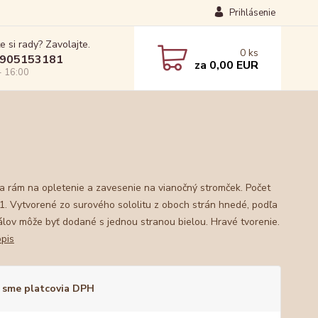
Prihlásenie
e si rady? Zavolajte.
0
ks
905153181
za
0,00 EUR
- 16:00
a rám na opletenie a zavesenie na vianočný stromček. Počet
 1. Vytvorené zo surového sololitu z oboch strán hnedé, podľa
álov môže byť dodané s jednou stranou bielou. Hravé tvorenie.
opis
 sme platcovia DPH