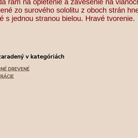
a rám na opletenie a zavesenie na vianoč
ené zo surového sololitu z oboch strán hn
 s jednou stranou bielou. Hravé tvorenie.
zaradený v kategóriách
NÉ DREVENÉ
RÁCIE