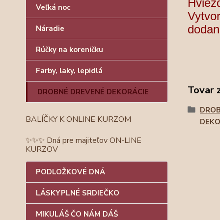
Hviezd
Veľká noc
Vytvor
dodané
Náradie
Rúčky na koreničku
Farby, laky, lepidlá
Tovar 
DROBNÉ DREVENÉ DEKORÁCIE
DROB
BALÍČKY K ONLINE KURZOM
DEKO
✨✨✨ Dná pre majiteľov ON-LINE
KURZOV
PODLOŽKOVÉ DNÁ
LÁSKYPLNÉ SRDIEČKO
MIKULÁŠ ČO NÁM DÁŠ