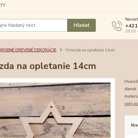
TY
Neviet
Hľadať
+421
09:00 
DROBNÉ DREVENÉ DEKORÁCIE
Hviezda na opletanie 14cm
zda na opletanie 14cm
Hviezd
dierok
materi
celý p
Nie