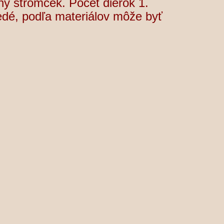
ný stromček. Počet dierok 1.
edé, podľa materiálov môže byť