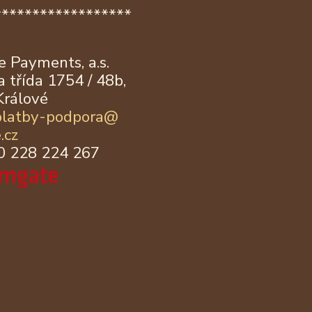
******************
 Payments, a.s.
 třída 1754 / 48b,
Králové
platby-podpora@
.cz
20 228 224 267