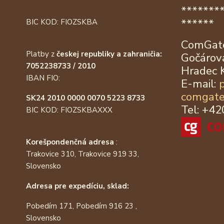
*******
******
BIC KOD: FIOZSKBA
ComGate
Platby z
českej republiky a zahraničia:
Gočárova
7052238733 / 2010
Hradec 
IBAN FIO:
E-mail:
comgate
SK24 2010 0000 0070 5223 8733
Tel: +4
BIC KOD: FIOZSKBAXXX
Korešpondenčná adresa
:
Trakovice 310, Trakovice 919 33,
Slovensko
Adresa pre expedíciu, sklad:
Pobedím 171, Pobedím 916 23 ,
Slovensko