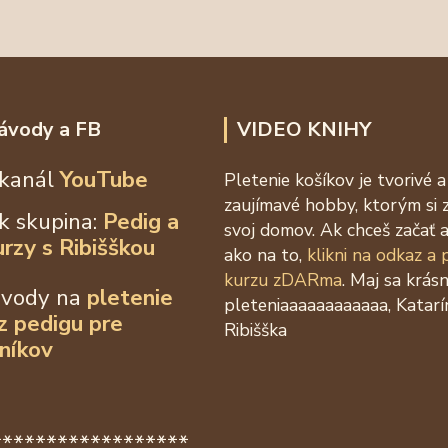
ávody a FB
VIDEO KNIHY
kanál
YouTube
Pletenie košíkov je tvorivé a
zaujímavé hobby, ktorým si 
k skupina:
Pedig a
svoj domov. Ak chceš začať a
urzy s Ribišškou
ako na to,
klikni na odkaz a
kurzu zDARma
. Maj sa krás
ávody na
pletenie
pleteniaaaaaaaaaaaa, Katarí
 z
pedigu pre
Ribišška
níkov
******************