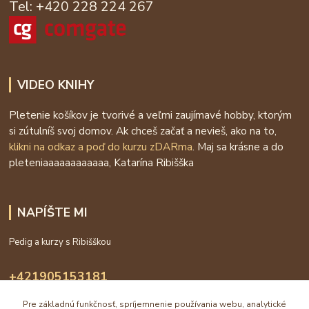
Tel: +420 228 224 267
VIDEO KNIHY
Pletenie košíkov je tvorivé a veľmi zaujímavé hobby, ktorým
si zútulníš svoj domov. Ak chceš začať a nevieš, ako na to,
klikni na odkaz a poď do kurzu zDARma
. Maj sa krásne a do
pleteniaaaaaaaaaaaa, Katarína Ribišška
NAPÍŠTE MI
Pedig a kurzy s Ribišškou
+421905153181
09:00 - 16:00
Pre základnú funkčnosť, spríjemnenie používania webu, analytické