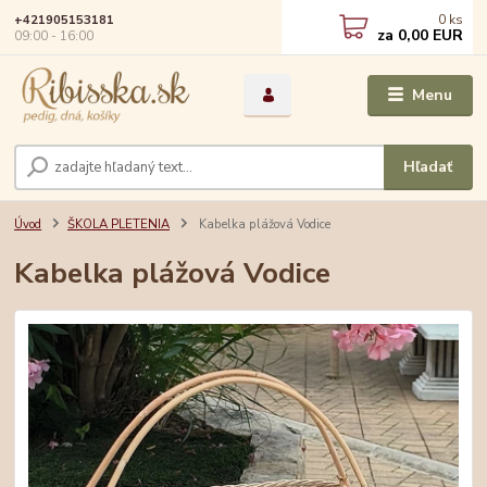
0
ks
+421905153181
za
0,00 EUR
09:00 - 16:00
Menu
Hľadať
Úvod
ŠKOLA PLETENIA
Kabelka plážová Vodice
Kabelka plážová Vodice