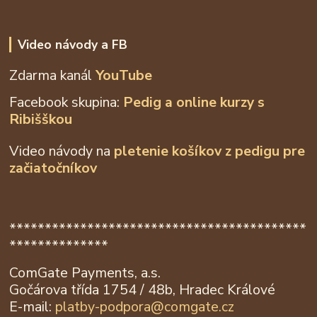
Video návody a FB
Zdarma kanál
YouTube
Facebook skupina:
Pedig a online kurzy s
Ribišškou
Video návody na
pletenie košíkov z
pedigu pre
začiatočníkov
******************************************
**************
ComGate Payments, a.s.
Gočárova třída 1754 / 48b, Hradec Králové
E-mail:
platby-podpora@
comgate.cz