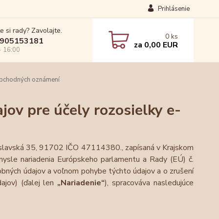
Prihlásenie
e si rady? Zavolajte.
0
ks
905153181
za
0,00 EUR
- 16:00
 obchodných oznámení
ov pre účely rozosielky e-
atislavská 35, 91702 IČO 47114380., zapísaná v Krajskom
zmysle nariadenia Európskeho parlamentu a Rady (EÚ) č.
obných údajov a voľnom pohybe týchto údajov a o zrušení
ajov) (ďalej len
„Nariadenie“
), spracováva nasledujúce