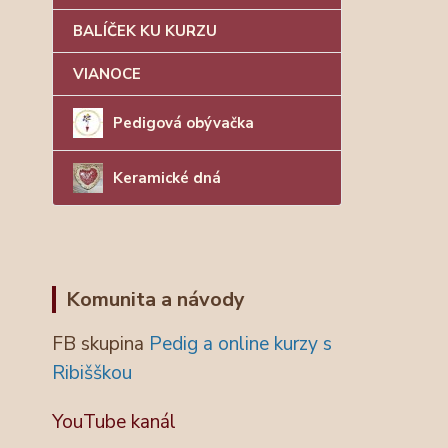
BALÍČEK KU KURZU
VIANOCE
Pedigová obývačka
Keramické dná
Komunita a návody
FB skupina
Pedig a online kurzy s
Ribišškou
YouTube kanál