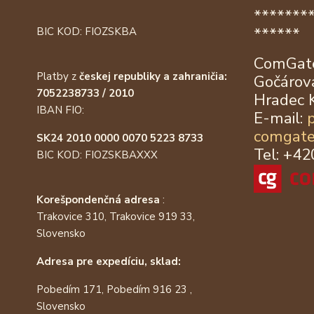
*******
******
BIC KOD: FIOZSKBA
ComGate
Platby z
českej republiky a zahraničia:
Gočárova
7052238733 / 2010
Hradec 
IBAN FIO:
E-mail:
comgate
SK24 2010 0000 0070 5223 8733
Tel: +4
BIC KOD: FIOZSKBAXXX
Korešpondenčná adresa
:
Trakovice 310, Trakovice 919 33,
Slovensko
Adresa pre expedíciu, sklad:
Pobedím 171, Pobedím 916 23 ,
Slovensko