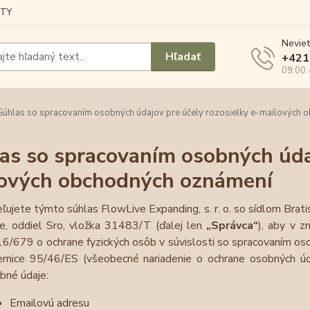
TY
Neviet
Hľadať
+421
09:00 
úhlas so spracovaním osobných údajov pre účely rozosielky e-mailových
as so spracovaním osobných údaj
ových obchodných oznámení
ľujete týmto súhlas FlowLive Expanding, s. r. o. so sídlom Br
e, oddiel Sro, vložka
31483/T
(ďalej len
„Správca“
), aby v 
6/679 o ochrane fyzických osôb v súvislosti so spracovaním os
rnice 95/46/ES (všeobecné nariadenie o ochrane osobných úd
bné údaje:
Emailovú adresu