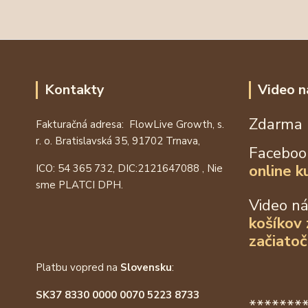
Kontakty
Video n
Zdarma 
Fakturačná adresa: FlowLive Growth, s.
r. o. Bratislavská 35, 91702 Trnava,
Faceboo
online k
ICO: 54 365 732, DIC:
2121647088
, Nie
sme PLATCI DPH.
Video n
košíkov
začiatoč
Platbu vopred na
Slovensku
:
SK37 8330 0000 0070 5223 8733
*******