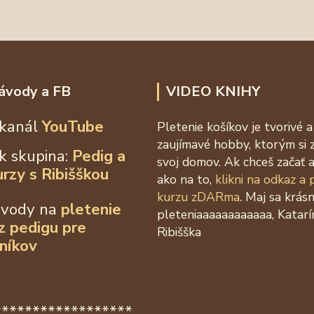
ávody a FB
VIDEO KNIHY
kanál
YouTube
Pletenie košíkov je tvorivé a
zaujímavé hobby, ktorým si 
k skupina:
Pedig a
svoj domov. Ak chceš začať a
urzy s Ribišškou
ako na to,
klikni na odkaz a
kurzu zDARma
. Maj sa krás
ávody na
pletenie
pleteniaaaaaaaaaaaa, Katarí
 z
pedigu pre
Ribišška
níkov
******************