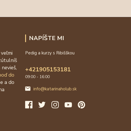
NAPÍŠTE MI
 veľmi
Pedig a kurzy s Ribišškou
zútulníš
 nevieš,
+421905153181
 poď do
09:00 - 16:00
ne a do
na
info@katarinaholub.sk