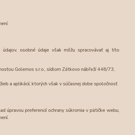
ení.
 údajov, osobné údaje však môžu spracovávať aj títo
osťou Golemos s.r.o., sídlom Zátkovo nábřeží 448/73,
ieb a aplikácií, ktorých však v súčasnej dobe spoločnosť
lad úpravou preferencií ochrany súkromia v pätičke webu,
ení.