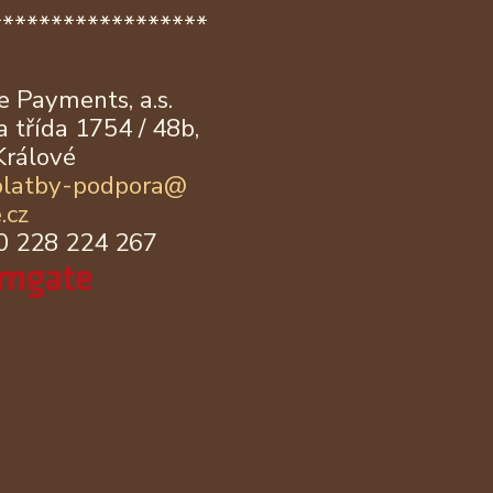
******************
 Payments, a.s.
 třída 1754 / 48b,
Králové
platby-podpora@
.cz
20 228 224 267