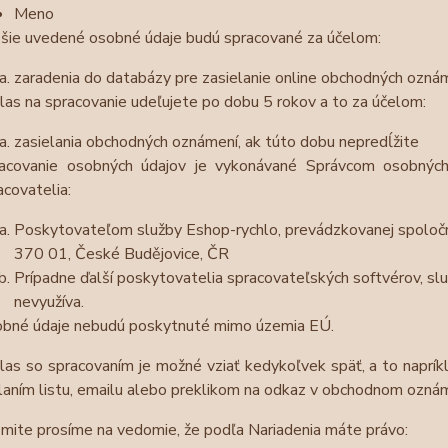
Meno
šie uvedené osobné údaje budú spracované za účelom:
zaradenia do databázy pre zasielanie online obchodných oznám
las na spracovanie udeľujete po dobu 5 rokov a to za účelom:
zasielania obchodných oznámení, ak túto dobu nepredĺžite
acovanie osobných údajov je vykonávané Správcom osobných
acovatelia:
Poskytovateľom služby Eshop-rychlo, prevádzkovanej spoločn
370 01, České Budějovice, ČR
Prípadne ďalší poskytovatelia spracovateľských softvérov, služ
nevyužíva.
bné údaje nebudú poskytnuté mimo územia EÚ.
las so spracovaním je možné vziať kedykoľvek späť, a to naprík
laním listu, emailu alebo preklikom na odkaz v obchodnom oznám
mite prosíme na vedomie, že podľa Nariadenia máte právo: