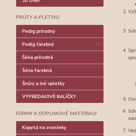
3D DNÁ
Vyš
PRÚTY A PLETIVO
Súh
Pedig prírodný
Pedig farebný
Spr
Šéna prírodná
spr
Šéna farebná
Šnúry a iné opletky
VÝPREDAJOVÉ BALÍČKY
Oso
Súh
FORMY A DOPLNKOVÉ MATERIÁLY
zas
Kopytá na zvončeky
Vez