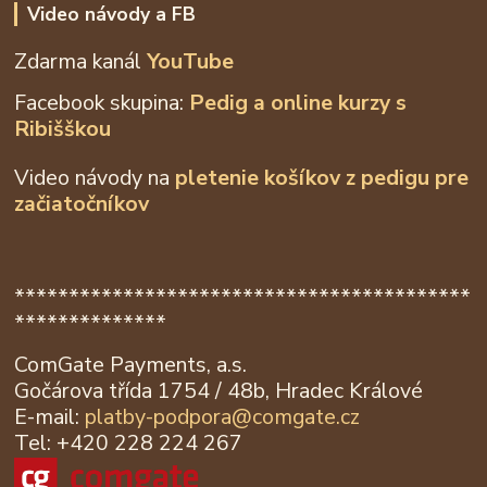
Video návody a FB
Zdarma kanál
YouTube
Facebook skupina:
Pedig a online kurzy s
Ribišškou
Video návody na
pletenie košíkov z
pedigu pre
začiatočníkov
******************************************
**************
ComGate Payments, a.s.
Gočárova třída 1754 / 48b, Hradec Králové
E-mail:
platby-podpora@
comgate.cz
Tel: +420 228 224 267