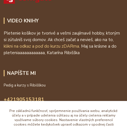
VIDEO KNIHY
Pletenie košíkov je tvorivé a veľmi zaujímavé hobby, ktorým
si zútulníš svoj domov. Ak chceš začať a nevieš, ako na to,
klikni na odkaz a poď do kurzu zDARma
. Maj sa krásne a do
pleteniaaaaaaaaaaaa, Katarína Ribišška
NAPÍŠTE MI
Pedig a kurzy s Ribišškou
+421905153181
09:00 - 16:00
Pre základnú funkčnosť, spríjemnenie používania webu, analytické
účely a v prípade udelenia súhlasu aj na účely cielenia reklamy
info@katarinaholub.sk
využívame súbory cookies. Nastavenie vlastných preferencií
cookies môžete kedykoľvek upraviť odkazom v spodnej časti