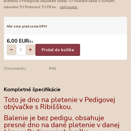
pleteniu v Pedigovej obývačke získaš TU Youtube kanál s rôznymi
návodmi TU Pinterest TU FB ko...
celý popis
Nie sme platcovia DPH
6,00 EUR
/
ks
Pridať do košíka
Číslo produktu:
PO1
Kompletné špecifikácie
Toto je dno na pletenie v Pedigovej
obývačke s Ribišškou.
Balenie je bez pedigu, obsahuje
presné dno na dané pletenie v danej