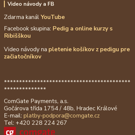
Video návody a FB
Zdarma kanál
YouTube
Facebook skupina:
Pedig a online kurzy s
Ribišškou
Video návody na
pletenie košíkov z
pedigu pre
začiatočníkov
******************************************
**************
ComGate Payments, a.s.
Gočárova třída 1754 / 48b, Hradec Králové
E-mail:
platby-podpora@
comgate.cz
Tel: +420 228 224 267