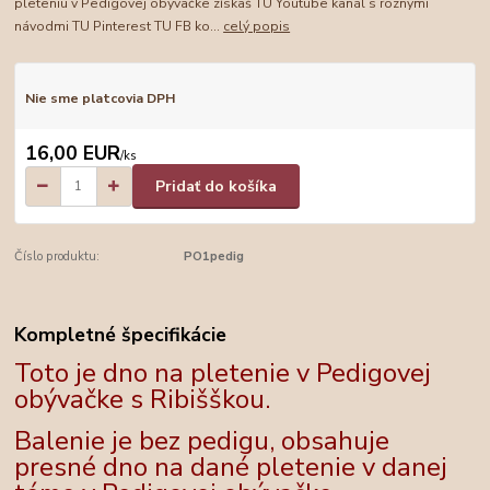
pleteniu v Pedigovej obývačke získaš TU Youtube kanál s rôznymi
návodmi TU Pinterest TU FB ko...
celý popis
Nie sme platcovia DPH
16,00 EUR
/
ks
Pridať do košíka
Číslo produktu:
PO1pedig
Kompletné špecifikácie
Toto je dno na pletenie v Pedigovej
obývačke s Ribišškou.
Balenie je bez pedigu, obsahuje
presné dno na dané pletenie v danej