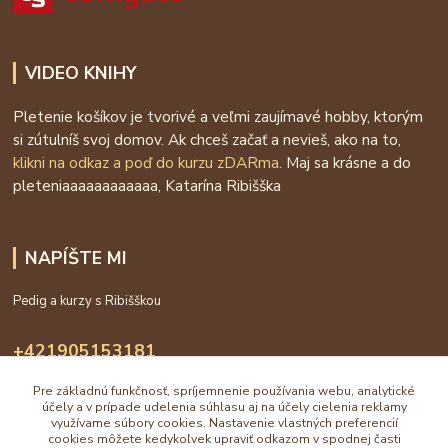
VIDEO KNIHY
Pletenie košíkov je tvorivé a veľmi zaujímavé hobby, ktorým
si zútulníš svoj domov. Ak chceš začať a nevieš, ako na to,
klikni na odkaz a poď do kurzu zDARma
. Maj sa krásne a do
pleteniaaaaaaaaaaaa, Katarína Ribišška
NAPÍŠTE MI
Pedig a kurzy s Ribišškou
+421905153181
09:00 - 16:00
Pre základnú funkčnosť, spríjemnenie používania webu, analytické
účely a v prípade udelenia súhlasu aj na účely cielenia reklamy
info@katarinaholub.sk
využívame súbory cookies. Nastavenie vlastných preferencií
cookies môžete kedykoľvek upraviť odkazom v spodnej časti