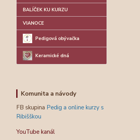
BALÍČEK KU KURZU
VIANOCE
Pedigová obývačka
Keramické dná
Komunita a návody
FB skupina
Pedig a online kurzy s
Ribišškou
YouTube kanál