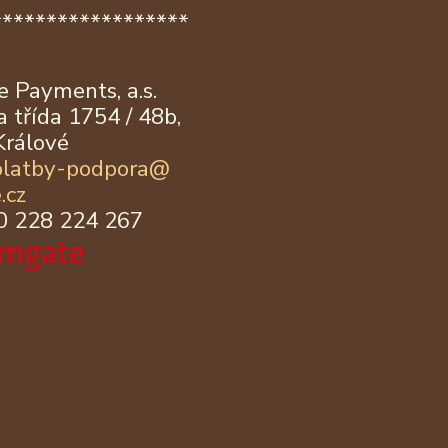
******************
 Payments, a.s.
 třída 1754 / 48b,
Králové
platby-podpora@
.cz
20 228 224 267