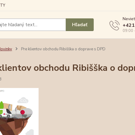
TY
Neviet
Hľadať
+421
09:00 
ovinky
Pre klientov obchodu Ribišška o doprave s DPD
klientov obchodu Ribišška o do
8