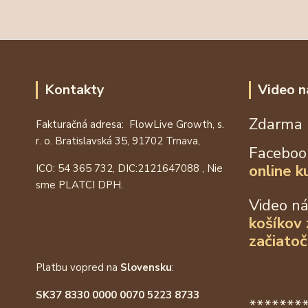
Kontakty
Video n
Zdarma 
Fakturačná adresa: FlowLive Growth, s.
r. o. Bratislavská 35, 91702 Trnava,
Faceboo
online k
ICO: 54 365 732, DIC:
2121647088
, Nie
sme PLATCI DPH.
Video n
košíkov
začiatoč
Platbu vopred na
Slovensku
:
SK37 8330 0000 0070 5223 8733
*******