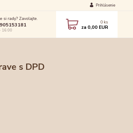
Prihlásenie
e si rady? Zavolajte.
0
ks
905153181
za
0,00 EUR
- 16:00
prave s DPD