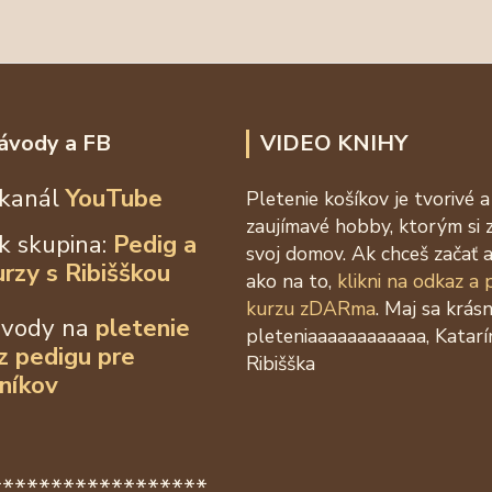
ávody a FB
VIDEO KNIHY
kanál
YouTube
Pletenie košíkov je tvorivé a
zaujímavé hobby, ktorým si 
k skupina:
Pedig a
svoj domov. Ak chceš začať a
urzy s Ribišškou
ako na to,
klikni na odkaz a
kurzu zDARma
. Maj sa krás
ávody na
pletenie
pleteniaaaaaaaaaaaa, Katarí
 z
pedigu pre
Ribišška
níkov
******************