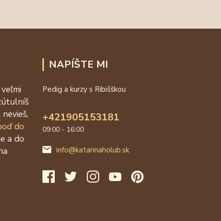
NAPÍŠTE MI
 veľmi
Pedig a kurzy s Ribišškou
zútulníš
 nevieš,
+421905153181
 poď do
09:00 - 16:00
ne a do
na
info@katarinaholub.sk