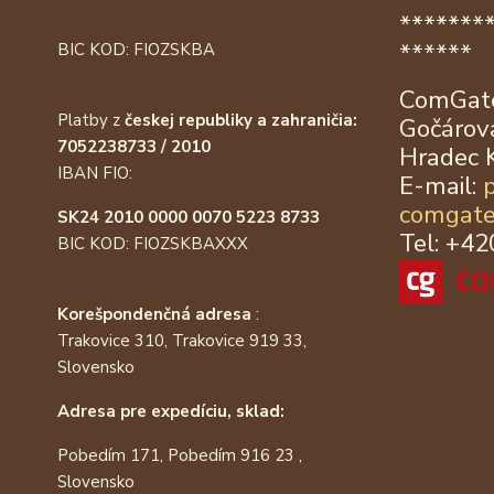
*******
******
BIC KOD: FIOZSKBA
ComGate
Platby z
českej republiky a zahraničia:
Gočárova
7052238733 / 2010
Hradec 
IBAN FIO:
E-mail:
comgate
SK24 2010 0000 0070 5223 8733
Tel: +4
BIC KOD: FIOZSKBAXXX
Korešpondenčná adresa
:
Trakovice 310, Trakovice 919 33,
Slovensko
Adresa pre expedíciu, sklad:
Pobedím 171, Pobedím 916 23 ,
Slovensko