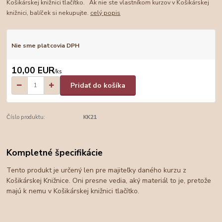
Košikárskej knižnici tlačítko. Ak nie ste vlastníkom kurzov v Košikárskej
knižnici, balíček si nekupujte.
celý popis
Nie sme platcovia DPH
10,00 EUR
/
ks
Pridať do košíka
Číslo produktu:
KK21
Kompletné špecifikácie
Tento produkt je určený len pre majiteľky daného kurzu z
Košikárskej Knižnice. Oni presne vedia, aký materiál to je, pretože
majú k nemu v Košikárskej knižnici tlačítko.