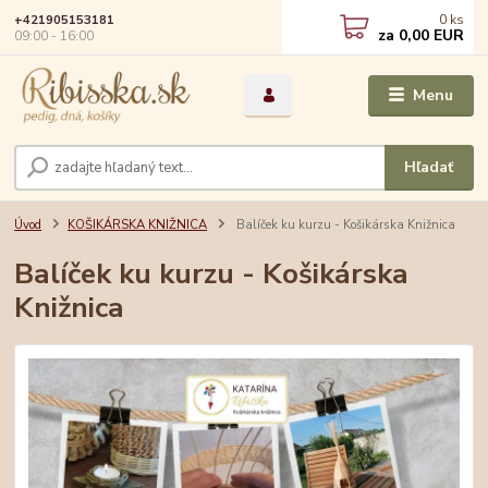
0
ks
+421905153181
za
0,00 EUR
09:00 - 16:00
Menu
Hľadať
Úvod
KOŠIKÁRSKA KNIŽNICA
Balíček ku kurzu - Košikárska Knižnica
Balíček ku kurzu - Košikárska
Knižnica