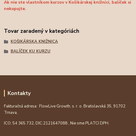
Ak nie ste vlastníkom kurzov v Košikárskej knižnici, balíček si
nekupujte.
Tovar zaradený v kategóriách
KOŠIKÁRSKA KNIŽNICA
BALÍČEK KU KURZU
Kontakty
Fakturačná adresa: FlowLive Growth, s. r. o. Bratislavská 35, 91702
Trnava,
ICO: 54 365 732, DIC:
2121647088
, Nie sme PLATCI DPH.