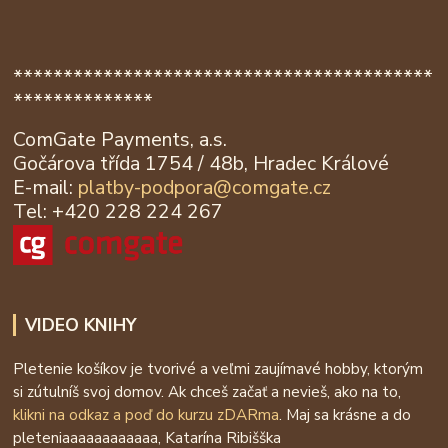
******************************************
**************
ComGate Payments, a.s.
Gočárova třída 1754 / 48b, Hradec Králové
E-mail:
platby-podpora@
comgate.cz
Tel: +420 228 224 267
VIDEO KNIHY
Pletenie košíkov je tvorivé a veľmi zaujímavé hobby, ktorým
si zútulníš svoj domov. Ak chceš začať a nevieš, ako na to,
klikni na odkaz a poď do kurzu zDARma
. Maj sa krásne a do
pleteniaaaaaaaaaaaa, Katarína Ribišška