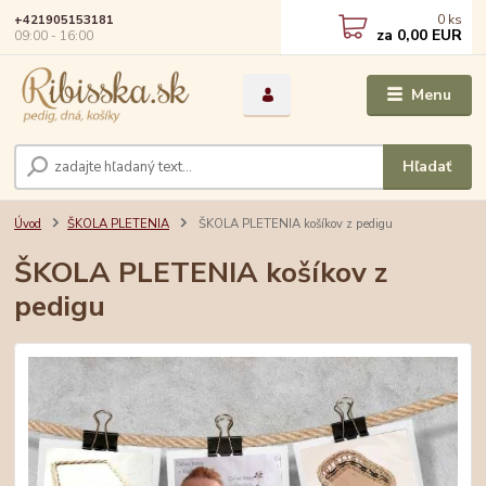
0
ks
+421905153181
za
0,00 EUR
09:00 - 16:00
Menu
Hľadať
Úvod
ŠKOLA PLETENIA
ŠKOLA PLETENIA košíkov z pedigu
ŠKOLA PLETENIA košíkov z
pedigu