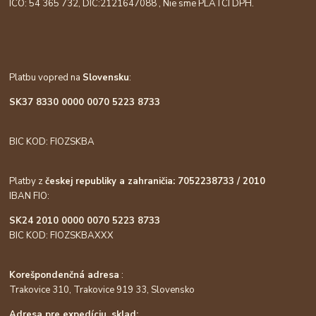
ICO: 54 365 732, DIC:
2121647088
, Nie sme PLATCI DPH.
Platbu vopred na
Slovensku
:
SK37 8330 0000 0070 5223 8733
BIC KOD: FIOZSKBA
Platby z
českej republiky a zahraničia: 7052238733 / 2010
IBAN FIO:
SK24 2010 0000 0070 5223 8733
BIC KOD: FIOZSKBAXXX
Korešpondenčná adresa
:
Trakovice 310, Trakovice 919 33, Slovensko
Adresa pre expedíciu, sklad: