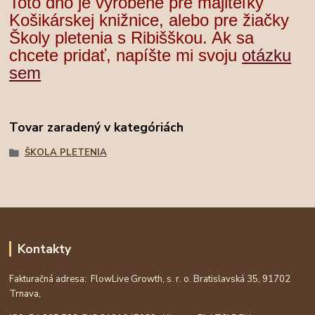
Toto dno je vyrobené pre majiteľky
Košikárskej knižnice, alebo pre žiačky
Školy pletenia s Ribišškou. Ak sa
chcete pridať, napíšte mi svoju
otázku
sem
Tovar zaradený v kategóriách
ŠKOLA PLETENIA
Kontakty
Fakturačná adresa: FlowLive Growth, s. r. o. Bratislavská 35, 91702
Trnava,