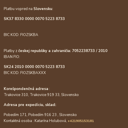
Platbu vopred na
Slovensku
:
SK37 8330 0000 0070 5223 8733
BIC KOD: FIOZSKBA
Platby z
českej republiky a zahraničia: 7052238733 / 2010
IBAN FIO:
SK24 2010 0000 0070 5223 8733
BIC KOD: FIOZSKBAXXX
Korešpondenčná adresa
:
Trakovice 310, Trakovice 919 33, Slovensko
Adresa pre expedíciu, sklad:
Pobedím 171, Pobedím 916 23 , Slovensko
Kontaktná osoba : Katarína Holubová,
+421905153181