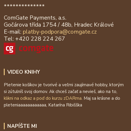
**************
ComGate Payments, a.s.
Gočárova třída 1754 / 48b, Hradec Králové
E-mail:
platby-podpora@
comgate.cz
Tel: +420 228 224 267
VIDEO KNIHY
Pletenie košíkov je tvorivé a veľmi zaujímavé hobby, ktorým
si zútulníš svoj domov. Ak chceš začať a nevieš, ako na to,
klikni na odkaz a poď do kurzu zDARma
. Maj sa krásne a do
pleteniaaaaaaaaaaaa, Katarína Ribišška
NAPÍŠTE MI