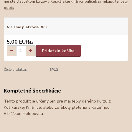
nie ste vlastníkom kurzov v Košikárskej knižnici, balíček si nekupujte.
celý
popis
Nie sme platcovia DPH
5,00 EUR
/
ks
Pridať do košíka
Číslo produktu:
ŠP12
Kompletné špecifikácie
Tento produkt je určený len pre majiteľky daného kurzu z
Košikárskej Knižnice, alebo zo Školy pletenia s Katarínou
Ribišškou Holubovou.