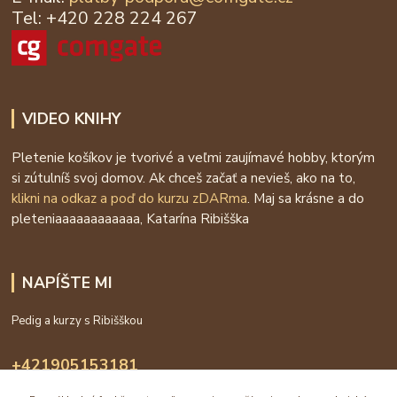
Tel: +420 228 224 267
VIDEO KNIHY
Pletenie košíkov je tvorivé a veľmi zaujímavé hobby, ktorým
si zútulníš svoj domov. Ak chceš začať a nevieš, ako na to,
klikni na odkaz a poď do kurzu zDARma
. Maj sa krásne a do
pleteniaaaaaaaaaaaa, Katarína Ribišška
NAPÍŠTE MI
Pedig a kurzy s Ribišškou
+421905153181
09:00 - 16:00