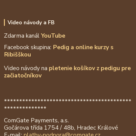
Video návody a FB
Zdarma kanál
YouTube
Facebook skupina:
Pedig a online kurzy s
Ribišškou
Video návody na
pletenie košíkov z
pedigu pre
začiatočníkov
******************************************
**************
ComGate Payments, a.s.
Gočárova třída 1754 / 48b, Hradec Králové
E-mail:
platby-podpora@
comgate.cz