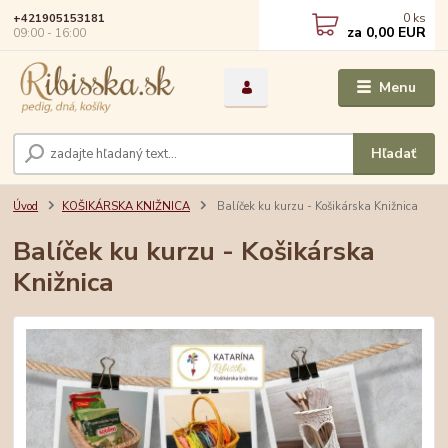
0
ks
+421905153181
za
0,00 EUR
09:00 - 16:00
Menu
Hľadať
Úvod
KOŠIKÁRSKA KNIŽNICA
Balíček ku kurzu - Košikárska Knižnica
Balíček ku kurzu - Košikárska
Knižnica