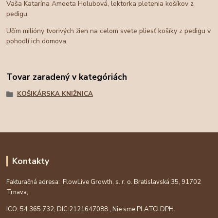
Vaša Katarína Ameeta Holubová, lektorka pletenia košíkov z
pedigu.
Učím milióny tvorivých žien na celom svete pliesť košíky z pedigu v
pohodlí ich domova.
Tovar zaradený v kategóriách
KOŠIKÁRSKA KNIŽNICA
Kontakty
Fakturačná adresa: FlowLive Growth, s. r. o. Bratislavská 35, 91702
Trnava,
ICO: 54 365 732, DIC:
2121647088
, Nie sme PLATCI DPH.