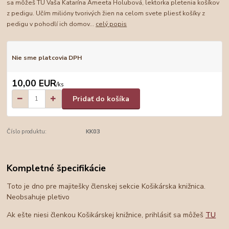
sa môžeš TU Vaša Katarína Ameeta Holubová, lektorka pletenia košíkov
z pedigu. Učím milióny tvorivých žien na celom svete pliesť košíky z
pedigu v pohodlí ich domov...
celý popis
Nie sme platcovia DPH
10,00 EUR
/
ks
Pridať do košíka
Číslo produktu:
KK03
Kompletné špecifikácie
Toto je dno pre majitešky členskej sekcie Košikárska knižnica.
Neobsahuje pletivo
Ak ešte niesi členkou Košikárskej knižnice, prihlásiť sa môžeš
TU