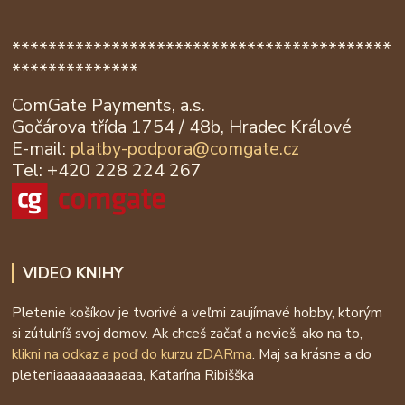
******************************************
**************
ComGate Payments, a.s.
Gočárova třída 1754 / 48b, Hradec Králové
E-mail:
platby-podpora@
comgate.cz
Tel: +420 228 224 267
VIDEO KNIHY
Pletenie košíkov je tvorivé a veľmi zaujímavé hobby, ktorým
si zútulníš svoj domov. Ak chceš začať a nevieš, ako na to,
klikni na odkaz a poď do kurzu zDARma
. Maj sa krásne a do
pleteniaaaaaaaaaaaa, Katarína Ribišška