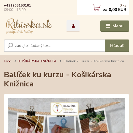
0
ks
+421905153181
za
0,00 EUR
09:00 - 16:00
Menu
Hľadať
Úvod
KOŠIKÁRSKA KNIŽNICA
Balíček ku kurzu - Košikárska Knižnica
Balíček ku kurzu - Košikárska
Knižnica