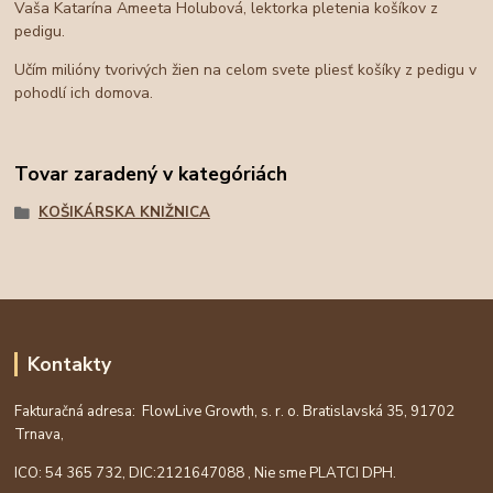
Vaša Katarína Ameeta Holubová, lektorka pletenia košíkov z
pedigu.
Učím milióny tvorivých žien na celom svete pliesť košíky z pedigu v
pohodlí ich domova.
Tovar zaradený v kategóriách
KOŠIKÁRSKA KNIŽNICA
Kontakty
Fakturačná adresa: FlowLive Growth, s. r. o. Bratislavská 35, 91702
Trnava,
ICO: 54 365 732, DIC:
2121647088
, Nie sme PLATCI DPH.