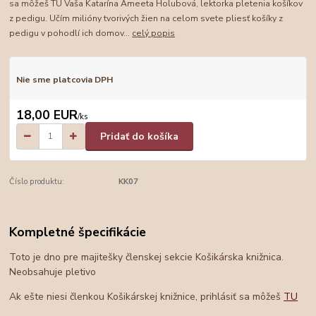
sa môžeš TU Vaša Katarína Ameeta Holubová, lektorka pletenia košíkov
z pedigu. Učím milióny tvorivých žien na celom svete pliesť košíky z
pedigu v pohodlí ich domov...
celý popis
Nie sme platcovia DPH
18,00 EUR
/
ks
Pridať do košíka
Číslo produktu:
KK07
Kompletné špecifikácie
Toto je dno pre majitešky členskej sekcie Košikárska knižnica.
Neobsahuje pletivo
Ak ešte niesi členkou Košikárskej knižnice, prihlásiť sa môžeš
TU