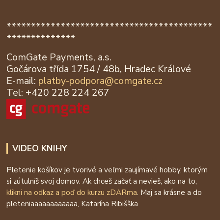
******************************************
**************
ComGate Payments, a.s.
Gočárova třída 1754 / 48b, Hradec Králové
E-mail:
platby-podpora@
comgate.cz
Tel: +420 228 224 267
VIDEO KNIHY
Pletenie košíkov je tvorivé a veľmi zaujímavé hobby, ktorým
si zútulníš svoj domov. Ak chceš začať a nevieš, ako na to,
klikni na odkaz a poď do kurzu zDARma
. Maj sa krásne a do
pleteniaaaaaaaaaaaa, Katarína Ribišška