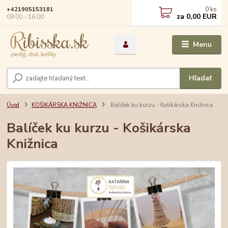
0
ks
+421905153181
za
0,00 EUR
09:00 - 16:00
Menu
Hľadať
Úvod
KOŠIKÁRSKA KNIŽNICA
Balíček ku kurzu - Košikárska Knižnica
Balíček ku kurzu - Košikárska
Knižnica