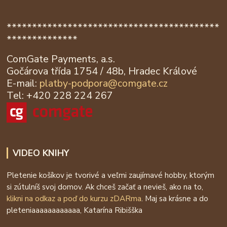
******************************************
**************
ComGate Payments, a.s.
Gočárova třída 1754 / 48b, Hradec Králové
E-mail:
platby-podpora@
comgate.cz
Tel: +420 228 224 267
VIDEO KNIHY
Pletenie košíkov je tvorivé a veľmi zaujímavé hobby, ktorým
si zútulníš svoj domov. Ak chceš začať a nevieš, ako na to,
klikni na odkaz a poď do kurzu zDARma
. Maj sa krásne a do
pleteniaaaaaaaaaaaa, Katarína Ribišška