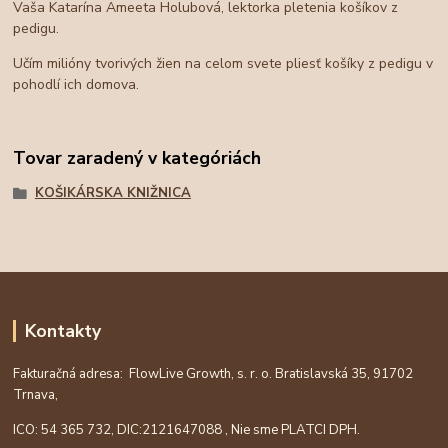
Vaša Katarína Ameeta Holubová, lektorka pletenia košíkov z
pedigu.
Učím milióny tvorivých žien na celom svete pliesť košíky z pedigu v
pohodlí ich domova.
Tovar zaradený v kategóriách
KOŠIKÁRSKA KNIŽNICA
Kontakty
Fakturačná adresa: FlowLive Growth, s. r. o. Bratislavská 35, 91702
Trnava,
ICO: 54 365 732, DIC:
2121647088
, Nie sme PLATCI DPH.