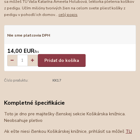
sa môžeš TU Vaša Katarína Ameeta Holubová, lektorka pletenia košíkov
z pedigu. Učím milióny tvorivých žien na celom svete pliesť košíky z
pedigu v pohodlí ich domov...
celý popis
Nie sme platcovia DPH
14,00 EUR
/
ks
Pridať do košíka
Číslo produktu:
KK17
Kompletné špecifikácie
Toto je dno pre majitešky členskej sekcie Košikárska knižnica.
Neobsahuje pletivo
Ak ešte niesi členkou Košikárskej knižnice, prihlásiť sa môžeš
TU