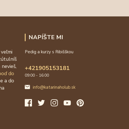
NAPÍŠTE MI
 veľmi
Pedig a kurzy s Ribišškou
zútulníš
 nevieš,
+421905153181
 poď do
09:00 - 16:00
ne a do
na
info@katarinaholub.sk