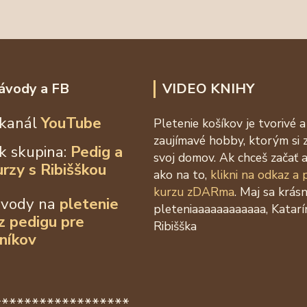
ávody a FB
VIDEO KNIHY
kanál
YouTube
Pletenie košíkov je tvorivé a
zaujímavé hobby, ktorým si 
k skupina:
Pedig a
svoj domov. Ak chceš začať a
urzy s Ribišškou
ako na to,
klikni na odkaz a
kurzu zDARma
. Maj sa krás
ávody na
pletenie
pleteniaaaaaaaaaaaa, Katarí
 z
pedigu pre
Ribišška
níkov
******************