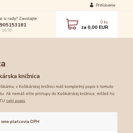
Prihlásenie
e si rady? Zavolajte.
0
ks
905153181
za
0,00 EUR
- 16:00
ca
kárska knižnica
ošikárka, v Košikárskej knižnici máš kompletný popis k tomuto
tu. Ak nemáš ešte prístupy do Košikárskej knižnice, môžeš ho
 TU
celý popis
 sme platcovia DPH