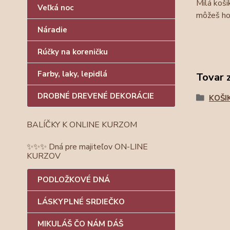
Milá koši
Veľká noc
môžeš ho
Náradie
Rúčky na koreničku
Farby, laky, lepidlá
Tovar 
DROBNÉ DREVENÉ DEKORÁCIE
KOŠI
BALÍČKY K ONLINE KURZOM
✨✨✨ Dná pre majiteľov ON-LINE
KURZOV
PODLOŽKOVÉ DNÁ
LÁSKYPLNÉ SRDIEČKO
MIKULÁŠ ČO NÁM DÁŠ