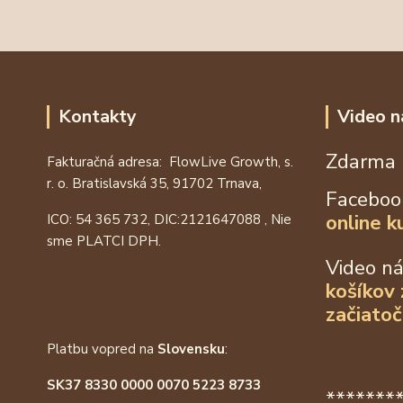
Kontakty
Video n
Zdarma 
Fakturačná adresa: FlowLive Growth, s.
r. o. Bratislavská 35, 91702 Trnava,
Faceboo
online k
ICO: 54 365 732, DIC:
2121647088
, Nie
sme PLATCI DPH.
Video n
košíkov
začiatoč
Platbu vopred na
Slovensku
:
SK37 8330 0000 0070 5223 8733
*******