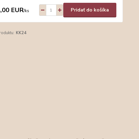
,00 EUR
Pridať do košíka
/
ks
roduktu:
KK24