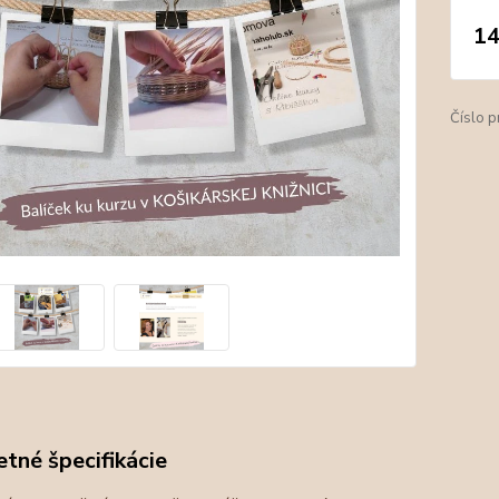
14
Číslo p
tné špecifikácie