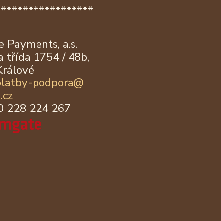
******************
 Payments, a.s.
 třída 1754 / 48b,
Králové
platby-podpora@
.cz
20 228 224 267