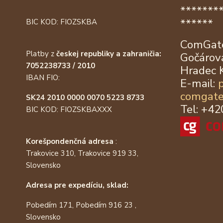
*******
******
BIC KOD: FIOZSKBA
ComGate
Platby z
českej republiky a zahraničia:
Gočárova
7052238733 / 2010
Hradec 
IBAN FIO:
E-mail:
comgate
SK24 2010 0000 0070 5223 8733
Tel: +4
BIC KOD: FIOZSKBAXXX
Korešpondenčná adresa
:
Trakovice 310, Trakovice 919 33,
Slovensko
Adresa pre expedíciu, sklad:
Pobedím 171, Pobedím 916 23 ,
Slovensko