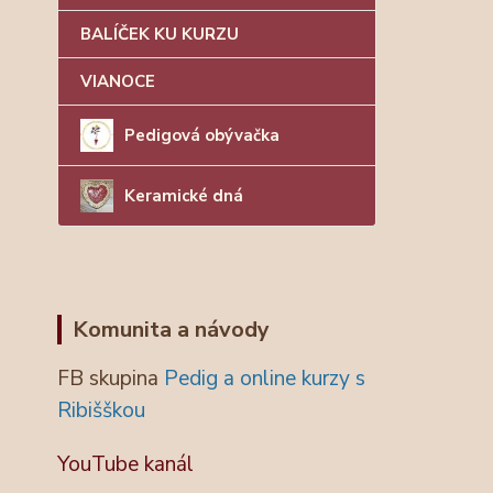
BALÍČEK KU KURZU
VIANOCE
Pedigová obývačka
Keramické dná
Komunita a návody
FB skupina
Pedig a online kurzy s
Ribišškou
YouTube kanál