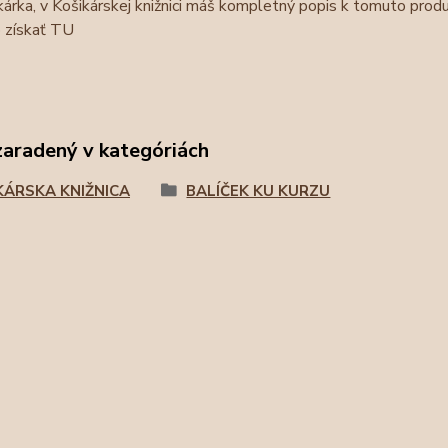
kárka, v Košikárskej knižnici máš kompletný popis k tomuto produ
 získať TU
zaradený v kategóriách
KÁRSKA KNIŽNICA
BALÍČEK KU KURZU