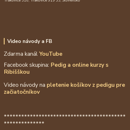
Trakovice 310, Trakovice 919 33, Slovensko
Video návody a FB
Zdarma kanál
YouTube
Facebook skupina:
Pedig a online kurzy s
Ribišškou
Video návody na
pletenie košíkov z
pedigu pre
začiatočníkov
******************************************
**************