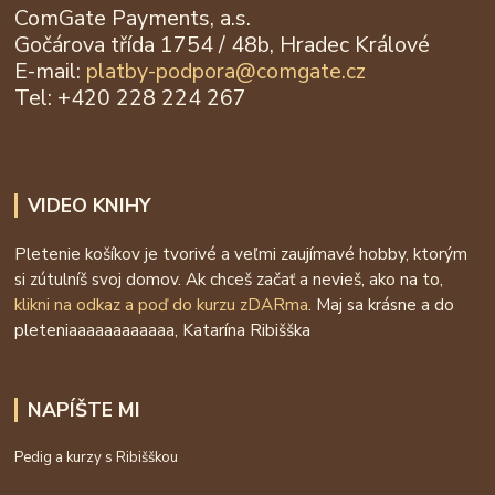
ComGate Payments, a.s.
Gočárova třída 1754 / 48b, Hradec Králové
E-mail:
platby-podpora@
comgate.cz
Tel: +420 228 224 267
VIDEO KNIHY
Pletenie košíkov je tvorivé a veľmi zaujímavé hobby, ktorým
si zútulníš svoj domov. Ak chceš začať a nevieš, ako na to,
klikni na odkaz a poď do kurzu zDARma
. Maj sa krásne a do
pleteniaaaaaaaaaaaa, Katarína Ribišška
NAPÍŠTE MI
Pedig a kurzy s Ribišškou