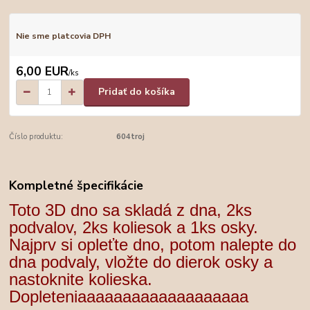
Nie sme platcovia DPH
6,00 EUR
/
ks
Pridať do košíka
Číslo produktu:
604troj
Kompletné špecifikácie
Toto 3D dno sa skladá z dna, 2ks
podvalov, 2ks koliesok a 1ks osky.
Najprv si opleťte dno, potom nalepte do
dna podvaly, vložte do dierok osky a
nastoknite kolieska.
Dopleteniaaaaaaaaaaaaaaaaaaa