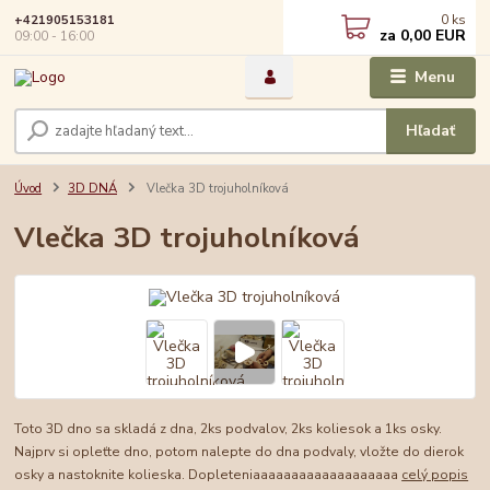
0
ks
+421905153181
za
0,00 EUR
09:00 - 16:00
Menu
Hľadať
Úvod
3D DNÁ
Vlečka 3D trojuholníková
Vlečka 3D trojuholníková
Toto 3D dno sa skladá z dna, 2ks podvalov, 2ks koliesok a 1ks osky.
Najprv si opleťte dno, potom nalepte do dna podvaly, vložte do dierok
osky a nastoknite kolieska. Dopleteniaaaaaaaaaaaaaaaaaaa
celý popis